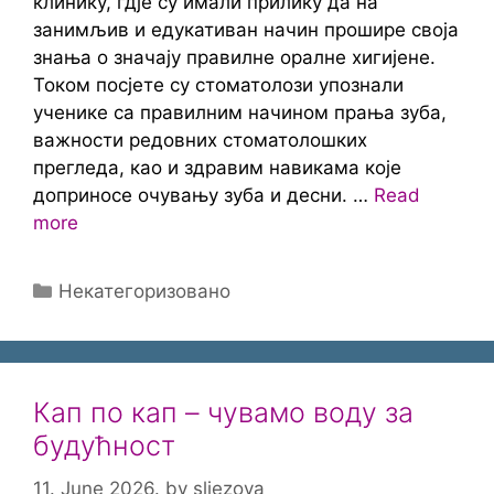
клинику, гдје су имали прилику да на
занимљив и едукативан начин прошире своја
знања о значају правилне оралне хигијене.
Током посјете су стоматолози упознали
ученике са правилним начином прања зуба,
важности редовних стоматолошких
прегледа, као и здравим навикама које
доприносе очувању зуба и десни. …
Read
more
Categories
Некатегоризовано
Кап по кап – чувамо воду за
будућност
11. June 2026.
by
sljezova