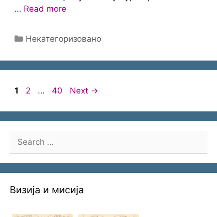
…
Read more
Categories
Некатегоризовано
Page
Page
Page
1
2
…
40
Next
→
Search
for:
Визија и мисија