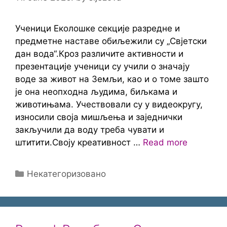
Ученици Еколошке секције разредне и
предметне наставе обиљежили су „Свјетски
дан вода“.Кроз различите активности и
презентације ученици су учили о значају
воде за живот на Земљи, као и о томе зашто
је она неопходна људима, биљкама и
животињама. Учествовали су у видеокругу,
износили своја мишљења и заједнички
закључили да воду треба чувати и
штитити.Своју креативност …
Read more
Categories
Некатегоризовано