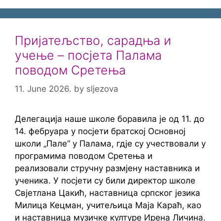
Пријатељство, сарадња и
учење – посјета Палама
поводом Сретења
11. June 2026.
by
sljezova
Делегација наше школе боравила је од 11. до
14. фебруара у посјети братској Основној
школи „Пале“ у Палама, гдје су учествовали у
програмима поводом Сретења и
реализовали стручну размјену наставника и
ученика. У посјети су били директор школе
Свјетлана Цакић, наставница српског језика
Милица Кецман, учитељица Маја Караћ, као
и наставница музичке културе Ирена Личина.