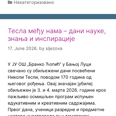
Categories
Некатегоризовано
Тесла међу нама – дани науке,
знања и инспирације
17. June 2026.
by
sljezova
У ЈУ ОШ „Бранко Ћопић“ у Бањој Луци
свечано су обиљежени дани посвећени
Николи Тесли, поводом 170 година од
његовог рођења. Овај значајан јубилеј
обиљежен је 3. и 4. марта 2026. године кроз
пажљиво осмишљен програм испуњен
едукативним и креативним садржајима.
Првог дана, ученици разредне и предметне