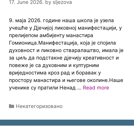
17. June 2026.
by
sljezova
9. маја 2026. године наша школа је узела
учешће у Дјечијој ликовној манифестацији, у
прелијепом амбијенту манастира
Гомионица.Манифестација, која је спојила
духовност и ликовно стваралаштво, имала је
за циљ да подстакне дјечију креативност и
повеже је са духовним и културним
вриједностима кроз рад и боравак у
простору манастира и његове околине.Наше
ученике су пратили Ненад …
Read more
Categories
Некатегоризовано