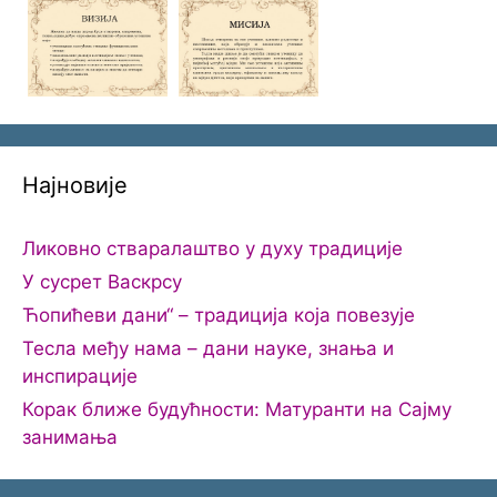
Најновије
Ликовно стваралаштво у духу традиције
У сусрет Васкрсу
Ћопићеви дани“ – традиција која повезује
Тесла међу нама – дани науке, знања и
инспирације
Корак ближе будућности: Матуранти на Сајму
занимања