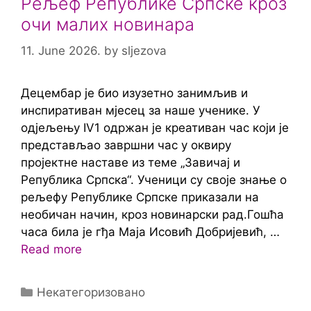
Рељеф Републике Српске кроз
очи малих новинара
11. June 2026.
by
sljezova
Децембар је био изузетно занимљив и
инспиративан мјесец за наше ученике. У
одјељењу IV1 одржан је креативан час који је
представљао завршни час у оквиру
пројектне наставе из теме „Завичај и
Република Српска“. Ученици су своје знање о
рељефу Републике Српске приказали на
необичан начин, кроз новинарски рад.Гошћа
часа била је гђа Маја Исовић Добријевић, …
Read more
Categories
Некатегоризовано