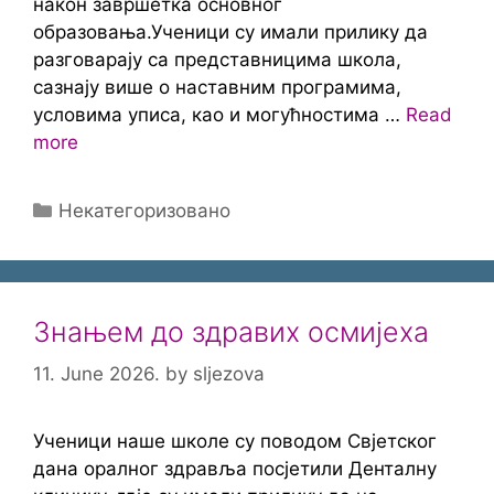
након завршетка основног
образовања.Ученици су имали прилику да
разговарају са представницима школа,
сазнају више о наставним програмима,
условима уписа, као и могућностима …
Read
more
Categories
Некатегоризовано
Знањем до здравих осмијеха
11. June 2026.
by
sljezova
Ученици наше школе су поводом Свјетског
дана оралног здравља посјетили Денталну