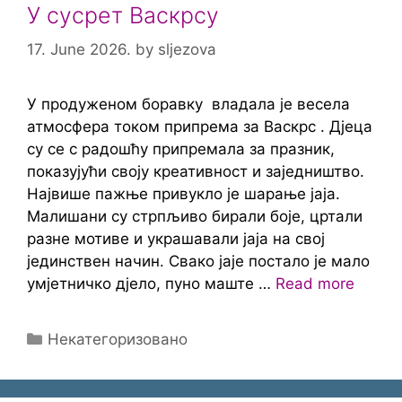
У сусрет Васкрсу
17. June 2026.
by
sljezova
У продуженом боравку владала је весела
атмосфера током припрема за Васкрс . Дјеца
су се с радошћу припремала за празник,
показујући своју креативност и заједништво.
Највише пажње привукло је шарање јаја.
Малишани су стрпљиво бирали боје, цртали
разне мотиве и украшавали јаја на свој
јединствен начин. Свако јаје постало је мало
умјетничко дјело, пуно маште …
Read more
Categories
Некатегоризовано