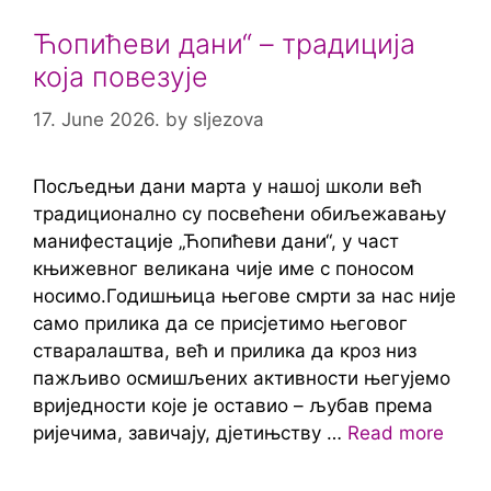
Ћопићеви дани“ – традиција
која повезује
17. June 2026.
by
sljezova
Посљедњи дани марта у нашој школи већ
традиционално су посвећени обиљежавању
манифестације „Ћопићеви дани“, у част
књижевног великана чије име с поносом
носимо.Годишњица његове смрти за нас није
само прилика да се присјетимо његовог
стваралаштва, већ и прилика да кроз низ
пажљиво осмишљених активности његујемо
вриједности које је оставио – љубав према
ријечима, завичају, дјетињству …
Read more