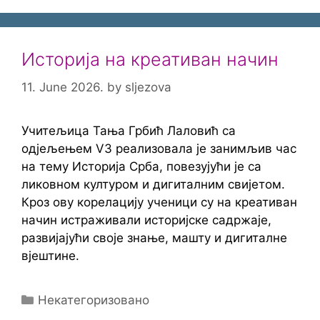
Историја на креативан начин
11. June 2026.
by
sljezova
Учитељица Тања Грбић Лаловић са
одјељењем V3 реализовала је занимљив час
на тему Историја Срба, повезујући је са
ликовном културом и дигиталним свијетом.
Кроз ову корелацију ученици су на креативан
начин истраживали историјске садржаје,
развијајући своје знање, машту и дигиталне
вјештине.
Categories
Некатегоризовано