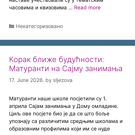
наставе учествовали су у тематским
часовима и квизовима …
Read more
Categories
Некатегоризовано
Корак ближе будућности:
Матуранти на Сајму занимања
17. June 2026.
by
sljezova
Матуранти наше школе посјетили су 1.
априла Сајам занимања у Дому омладине.
Циљ ове посјете био је да се што боље
упознају са различитим средњим школама и
образовним профилима који им се нуде