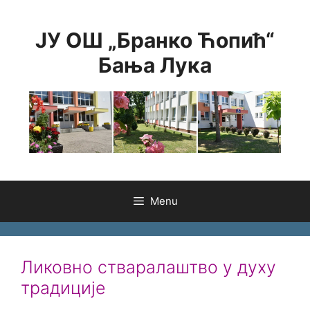
Skip
to
ЈУ ОШ „Бранко Ћопић“
content
Бања Лука
Menu
Ликовно стваралаштво у духу
традиције