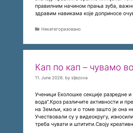
правилним начином прања зуба, важно
здравим навикама које доприносе очу
Categories
Некатегоризовано
Кап по кап – чувамо в
11. June 2026.
by
sljezova
Ученици Еколошке секције разредне и
вода“.Кроз различите активности и пре
на Земљи, као и о томе зашто је она
Учествовали су у видеокругу, износи
треба чувати и штитити.Своју креатив