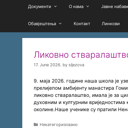
Документи
О нама
Јавне набав
Обавјештења
Контакт
Линкови
Ликовно стваралаштво
17. June 2026.
by
sljezova
9. маја 2026. године наша школа је уз
прелијепом амбијенту манастира Гомио
ликовно стваралаштво, имала је за ци
духовним и културним вриједностима 
околине.Наше ученике су пратили Не
Categories
Некатегоризовано