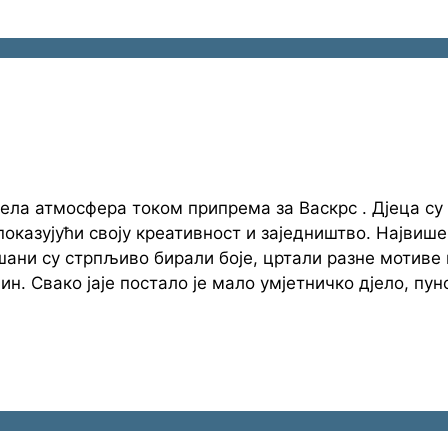
ела атмосфера током припрема за Васкрс . Дјеца су
оказујући своју креативност и заједништво. Највише
ани су стрпљиво бирали боје, цртали разне мотиве 
ин. Свако јаје постало је мало умјетничко дјело, пун