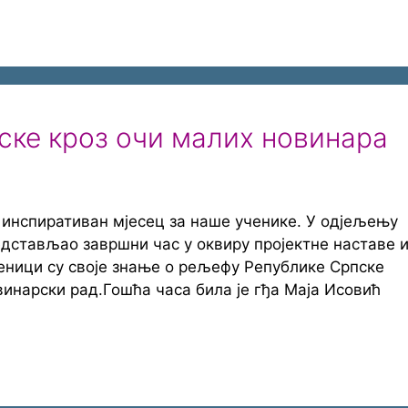
ке кроз очи малих новинара
 инспиративан мјесец за наше ученике. У одјељењу
редстављао завршни час у оквиру пројектне наставе и
ченици су своје знање о рељефу Републике Српске
винарски рад.Гошћа часа била је гђа Маја Исовић