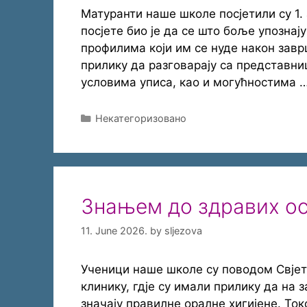
Матуранти наше школе посјетили су 1
посјете био је да се што боље упозна
профилима који им се нуде након зав
прилику да разговарају са представн
условима уписа, као и могућностима 
Categories
Некатегоризовано
Знањем до здравих о
11. June 2026.
by
sljezova
Ученици наше школе су поводом Свјет
клинику, гдје су имали прилику да на
значају правилне оралне хигијене. Ток