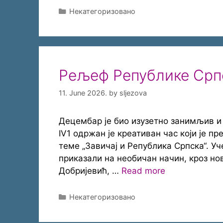
Categories
Некатегоризовано
Рељеф Републике Српс
11. June 2026.
by
sljezova
Децембар је био изузетно занимљив и
IV1 одржан је креативан час који је п
теме „Завичај и Република Српска“. У
приказали на необичан начин, кроз но
Добријевић, …
Read more
Categories
Некатегоризовано