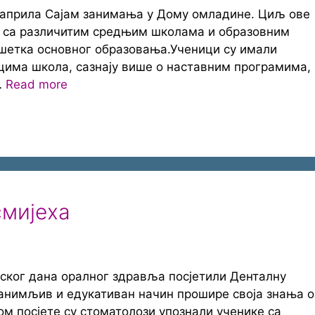
. априла Сајам занимања у Дому омладине. Циљ ове
ју са различитим средњим школама и образовним
ршетка основног образовања.Ученици су имали
ицима школа, сазнају више о наставним програмима,
…
Read more
смијеха
ског дана оралног здравља посјетили Денталну
 занимљив и едукативан начин прошире своја знања о
ом посјете су стоматолози упознали ученике са