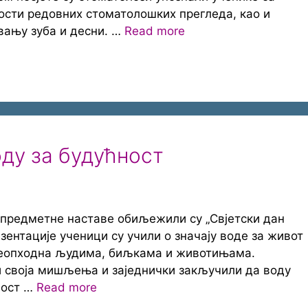
сти редовних стоматолошких прегледа, као и
вању зуба и десни. …
Read more
оду за будућност
 предметне наставе обиљежили су „Свјетски дан
зентације ученици су учили о значају воде за живот
 неопходна људима, биљкама и животињама.
ли своја мишљења и заједнички закључили да воду
ност …
Read more