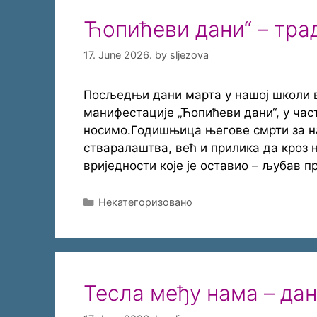
Ћопићеви дани“ – трад
17. June 2026.
by
sljezova
Посљедњи дани марта у нашој школи 
манифестације „Ћопићеви дани“, у час
носимо.Годишњица његове смрти за на
стваралаштва, већ и прилика да кроз
вриједности које је оставио – љубав п
Categories
Некатегоризовано
Тесла међу нама – дан