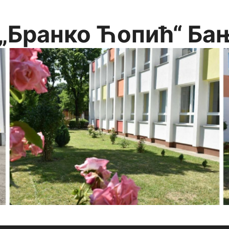
„Бранко Ћопић“ Ба