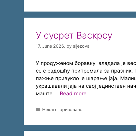
У сусрет Васкрсу
17. June 2026.
by
sljezova
У продуженом боравку владала је вес
се с радошћу припремала за празник, п
пажње привукло је шарање јаја. Малиш
украшавали јаја на свој јединствен нач
маште …
Read more
Categories
Некатегоризовано