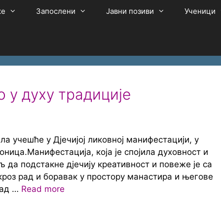
ке
Запослени
Јавни позиви
Ученици
 у духу традиције
ела учешће у Дјечијој ликовној манифестацији, у
ница.Манифестација, која је спојила духовност и
љ да подстакне дјечију креативност и повеже је са
кроз рад и боравак у простору манастира и његове
над …
Read more