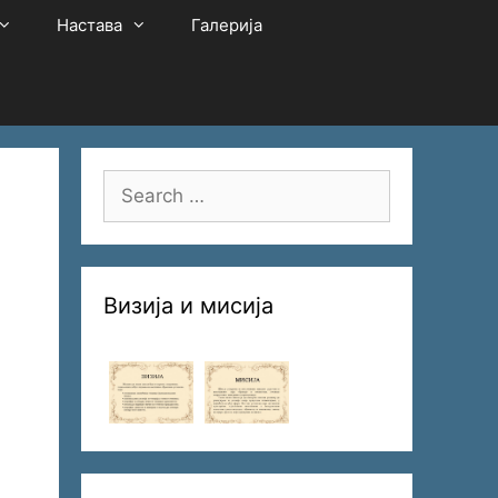
Настава
Галерија
Search
for:
Визија и мисија