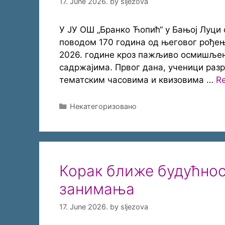
17. June 2026.
by
sljezova
У ЈУ ОШ „Бранко Ћопић“ у Бањој Луци
поводом 170 година од његовог рођења.
2026. године кроз пажљиво осмишљен
садржајима. Првог дана, ученици разр
тематским часовима и квизовима …
R
Categories
Некатегоризовано
Корак ближе будућнос
занимања
17. June 2026.
by
sljezova