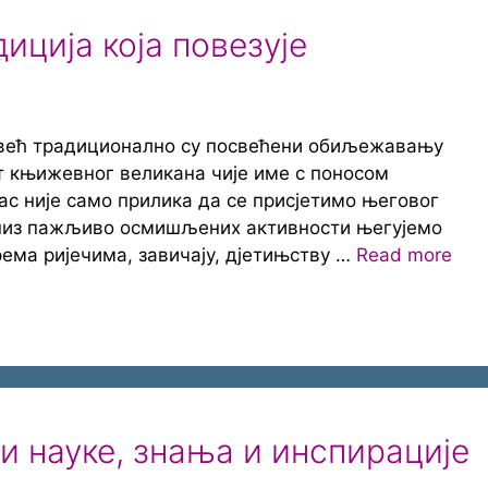
иција која повезује
већ традиционално су посвећени обиљежавању
т књижевног великана чије име с поносом
с није само прилика да се присјетимо његовог
 низ пажљиво осмишљених активности његујемо
рема ријечима, завичају, дјетињству …
Read more
и науке, знања и инспирације