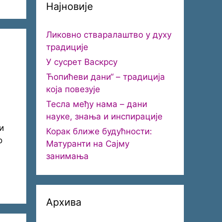
Најновије
Ликовно стваралаштво у духу
традиције
У сусрет Васкрсу
Ћопићеви дани“ – традиција
која повезује
Тесла међу нама – дани
науке, знања и инспирације
и
Корак ближе будућности:
о
Матуранти на Сајму
занимања
Архива