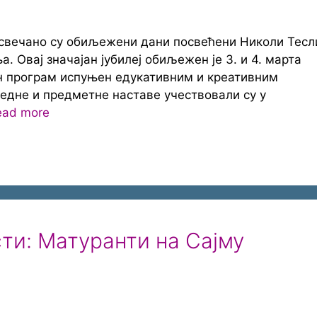
 свечано су обиљежени дани посвећени Николи Тесл
 Овај значајан јубилеј обиљежен је 3. и 4. марта
 програм испуњен едукативним и креативним
едне и предметне наставе учествовали су у
ead more
ти: Матуранти на Сајму