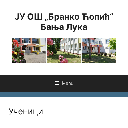
Skip
to
ЈУ ОШ „Бранко Ћопић“
content
Бања Лука
Menu
Ученици