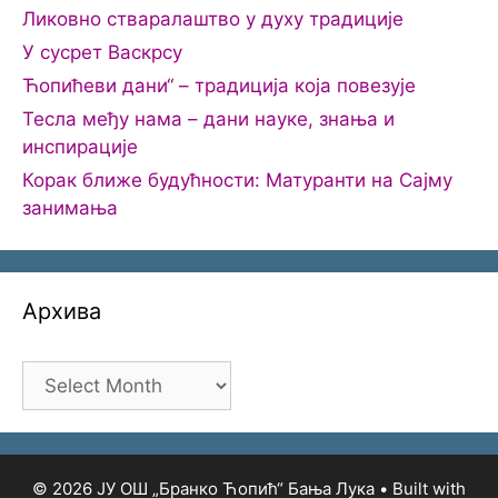
Ликовно стваралаштво у духу традиције
У сусрет Васкрсу
Ћопићеви дани“ – традиција која повезује
Тесла међу нама – дани науке, знања и
инспирације
Корак ближе будућности: Матуранти на Сајму
занимања
Архива
Архива
© 2026 ЈУ ОШ „Бранко Ћопић“ Бања Лука
• Built with