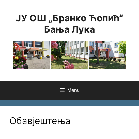
Skip
to
ЈУ ОШ „Бранко Ћопић“
content
Бања Лука
Menu
Обавјештења