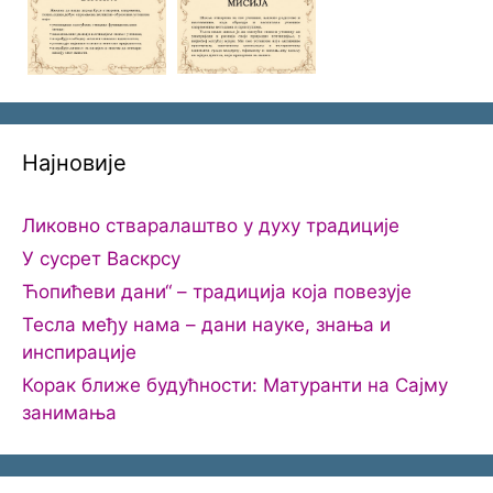
Најновије
Ликовно стваралаштво у духу традиције
У сусрет Васкрсу
Ћопићеви дани“ – традиција која повезује
Тесла међу нама – дани науке, знања и
инспирације
Корак ближе будућности: Матуранти на Сајму
занимања