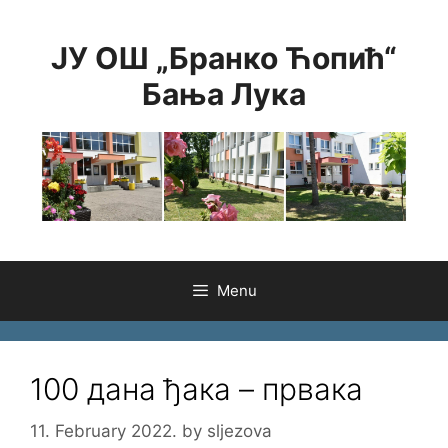
Skip
to
ЈУ ОШ „Бранко Ћопић“
content
Бања Лука
Menu
100 дана ђака – првака
11. February 2022.
by
sljezova