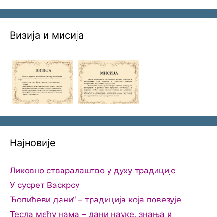
Визија и мисија
Најновије
Ликовно стваралаштво у духу традиције
У сусрет Васкрсу
Ћопићеви дани“ – традиција која повезује
Тесла међу нама – дани науке, знања и