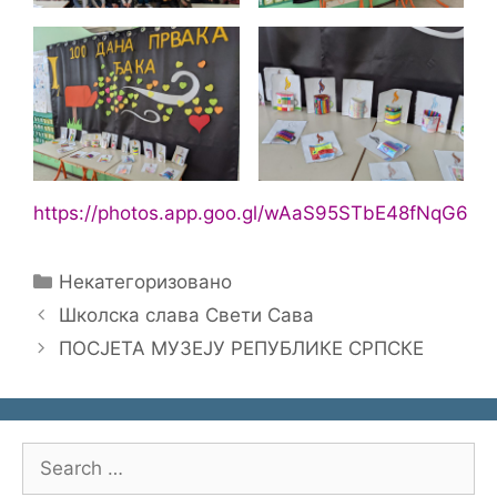
https://photos.app.goo.gl/wAaS95STbE48fNqG6
Categories
Некатегоризовано
Школска слава Свети Сава
ПОСЈЕТА МУЗЕЈУ РЕПУБЛИКЕ СРПСКЕ
Search
for: