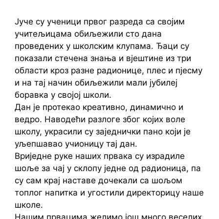
Јуче су ученици првог разреда са својим
учитељицама обиљежили сто дана
проведених у школским клупама. Ђаци су
показали стечена знања и вјештине из три
области кроз разне радионице, плес и пјесму
и на тај начин обиљежили мали јубилеј
боравка у својој школи.
Дан је протекао креативно, динамично и
ведро. Наводећи разлоге због којих воле
школу, украсили су заједнички пано који је
уљепшавао учионицу тај дан.
Вриједне руке наших првака су израдиле
шоље за чај у склопу једне од радионица, па
су сам крај наставе дочекали са шољом
топлог напитка и угостили директорицу наше
школе.
Нашим првацима желимо још много веселих