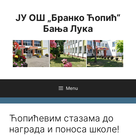
Skip
to
ЈУ ОШ „Бранко Ћопић“
content
Бања Лука
Menu
Ћопићевим стазама до
награда и поноса школе!