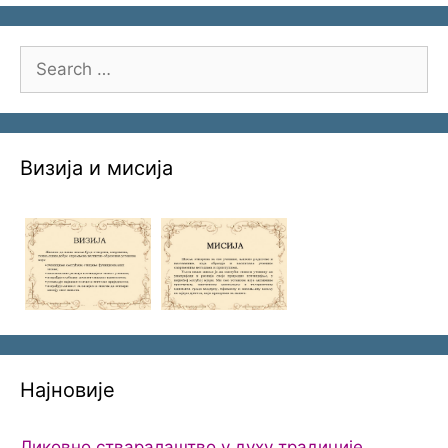
Search
for:
Визија и мисија
Најновије
Ликовно стваралаштво у духу традиције