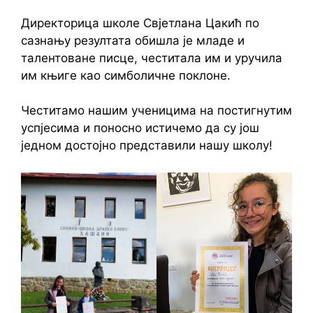
Директорица школе Свјетлана Цакић по
сазнању резултата обишла је младе и
талентоване писце, честитала им и уручила
им књиге као симболичне поклоне.
Честитамо нашим ученицима на постигнутим
успјесима и поносно истичемо да су још
једном достојно представили нашу школу!