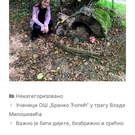
Categories
Некатегоризовано
Ученици ОШ „Бранко Ћопић“ у трагу Владе
Милошевића
Важно је бити дијете, безбрижно и срећно