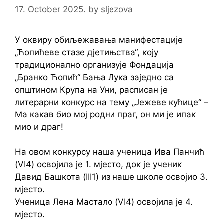
17. October 2025.
by
sljezova
У оквиру обиљежавања манифестације
„Ћопићеве стазе дјетињства“, коју
традиционално организује Фондација
„Бранко Ћопић“ Бања Лука заједно са
општином Крупа на Уни, расписан је
литерарни конкурс на тему „Јежеве кућице“ –
Ма какав био мој родни праг, он ми је ипак
мио и драг!
На овом конкурсу наша ученица Ива Панчић
(VI4) освојила је 1. мјесто, док је ученик
Давид Башкота (III1) из наше школе освојио 3.
мјесто.
Ученица Лена Мастало (VI4) освојила је 4.
мјесто.