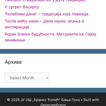
У сусрет Васкрсу
Ћопићеви дани“ – традиција која повезује
Тесла међу нама – дани науке, знања и
инспирације
Корак ближе будућности: Матуранти на Сајму
занимања
Архива
Архива
© 2026 ЈУ ОШ „Бранко Ћопић“ Бања Лука
• Built with
GeneratePress