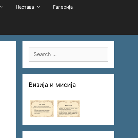
Настава
Галерија
Search
for:
Визија и мисија