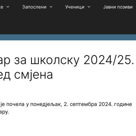
ке
Запослени
Ученици
Јавни позиви
р за школску 2024/25.
ед смјена
је почела у понедјељак, 2. септембра 2024. године
ару.