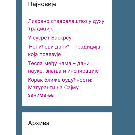
Најновије
Ликовно стваралаштво у духу
традиције
У сусрет Васкрсу
Ћопићеви дани“ – традиција
која повезује
Тесла међу нама – дани
науке, знања и инспирације
Корак ближе будућности:
Матуранти на Сајму
занимања
Архива