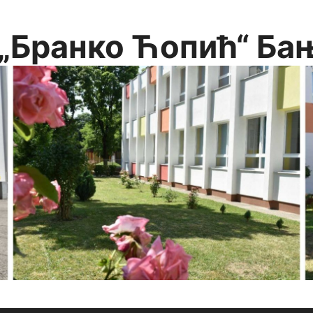
„Бранко Ћопић“ Ба