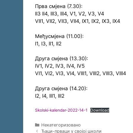
Прва смјена (7.30):
II3 II4, III3, III4, V1, V2, V3, V4
VII1, VII2, VII3, VII4, IX1, IX2, IX3, IX4
Међусмјена (11.00):
I1, I3, II1, II2
Друга смјена (13.30):
IV1, IV2, IV3, IV4, IV5
VI1, VI2, VI3, VI4, VIII1, VIII2, VIII3, VIII4
Друга смјена (14.20):
I2, I4, III1, III2
Skolski-kalendar-2022-14-1
Download
Categories
Некатегоризовано
Ђаци-прваци у својој школи