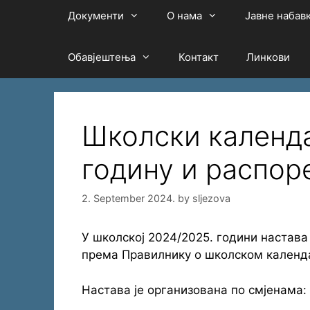
Документи
О нама
Јавне набав
Обавјештења
Контакт
Линкови
Школски календа
годину и распор
2. September 2024.
by
sljezova
У школској 2024/2025. години настава 
према Правилнику о школском календ
Настава је организована по смјенама: