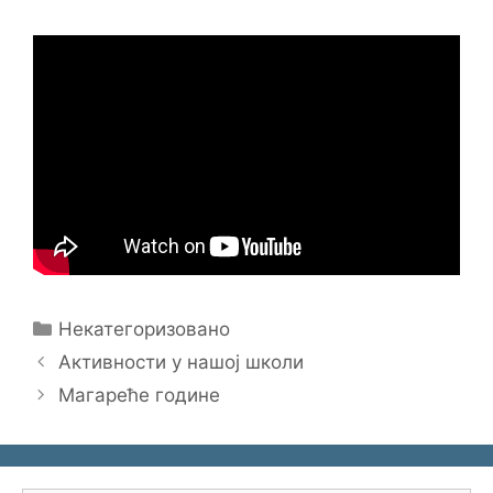
Categories
Некатегоризовано
Активности у нашој школи
Магареће године