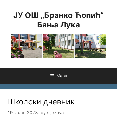
Skip
to
ЈУ ОШ „Бранко Ћопић“
content
Бања Лука
Menu
Школски дневник
19. June 2023.
by
sljezova