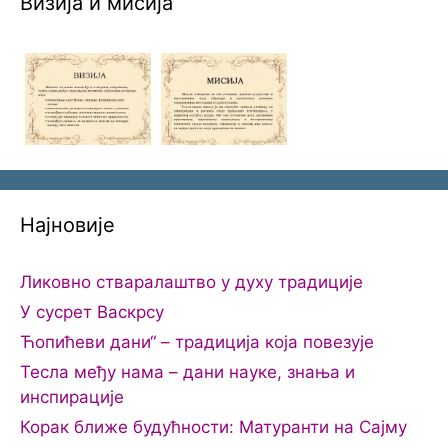
Визија и мисија
Најновије
Ликовно стваралаштво у духу традиције
У сусрет Васкрсу
Ћопићеви дани“ – традиција која повезује
Тесла међу нама – дани науке, знања и
инспирације
Корак ближе будућности: Матуранти на Сајму