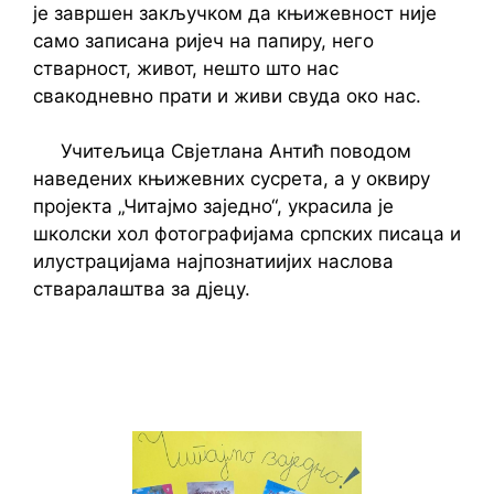
је завршен закључком да књижевност није
само записана ријеч на папиру, него
стварност, живот, нешто што нас
свакодневно прати и живи свуда око нас.
Учитељица Свјетлана Антић поводом
наведених књижевних сусрета, а у оквиру
пројекта „Читајмо заједно“, украсила је
школски хол фотографијама српских писаца и
илустрацијама најпознатиијих наслова
стваралаштва за дјецу.