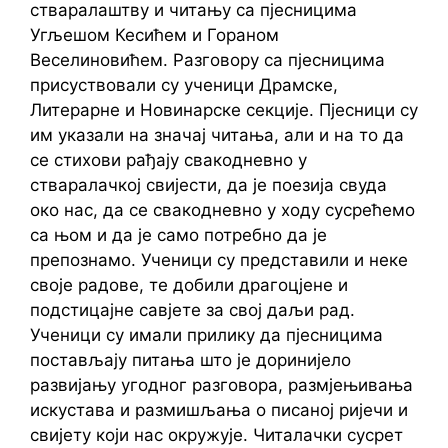
стваралаштву и читању са пјесницима
Угљешом Кесићем и Гораном
Веселиновићем. Разговору са пјесницима
присуствовали су ученици Драмске,
Литерарне и Новинарске секције. Пјесници су
им указали на значај читања, али и на то да
се стихови рађају свакодневно у
стваралачкој свијести, да је поезија свуда
око нас, да се свакодневно у ходу сусрећемо
са њом и да је само потребно да је
препознамо. Ученици су представили и неке
своје радове, те добили драгоцјене и
подстицајне савјете за свој даљи рад.
Ученици су имали прилику да пјесницима
постављају питања што је доринијело
развијању угодног разговора, размјењивања
искустава и размишљања о писаној ријечи и
свијету који нас окружује. Читалачки сусрет