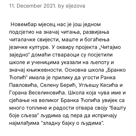
11. December 2021.
by
sljezova
Новембар мјесец нас је још једном
подсјетио на значај читања, развијања
читалачке свијести, маште и богаћења
језичке културе. У оквиру пројекта „Читајмо
заједно“ домаћи ствараоци су посјетили
школе и ученицима указали на љепоту и
значај књижевности. Основна школа „Бранко
Ћопић“ имала је прилику да угости Ранка
Павловића, Селену Берић, Угљешу Кесића и
Горана Веселиновића. Школа која чува име и
сјећање на великог Бранка Ћопића увијек са
много топлине и радости отвара своју ”башту
боје сљеза” људима од пера да испричају
најмлађима ”зладну бајку о људима”.