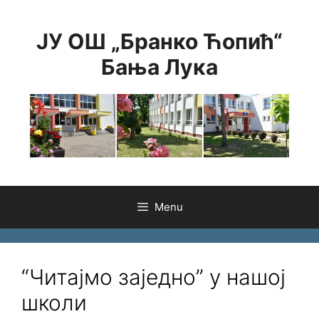
Skip
to
ЈУ ОШ „Бранко Ћопић“
content
Бања Лука
Menu
“Читајмо заједно” у нашој
школи