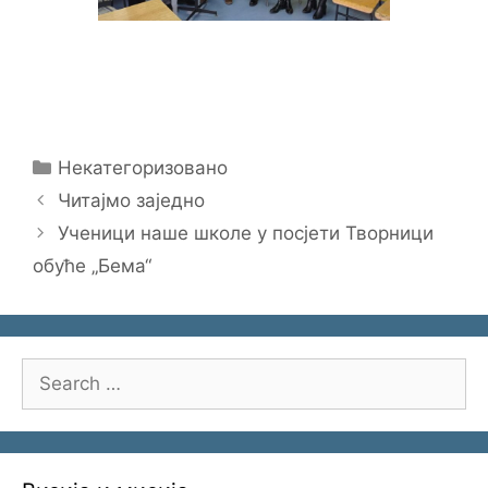
Categories
Некатегоризовано
Читајмо заједно
Ученици наше школе у посјети Творници
обуће „Бема“
Search
for: