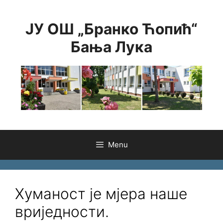
Skip
to
ЈУ ОШ „Бранко Ћопић“
content
Бања Лука
Menu
Хуманост је мјера наше
вриједности.