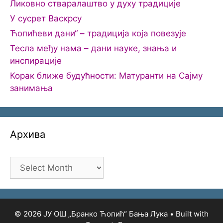
Ликовно стваралаштво у духу традиције
У сусрет Васкрсу
Ћопићеви дани“ – традиција која повезује
Тесла међу нама – дани науке, знања и
инспирације
Корак ближе будућности: Матуранти на Сајму
занимања
Архива
Архива
© 2026 ЈУ ОШ „Бранко Ћопић“ Бања Лука
• Built with