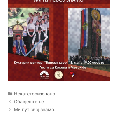
Categories
Некатегоризовано
Обавјештење
Ми пут свој знамо…