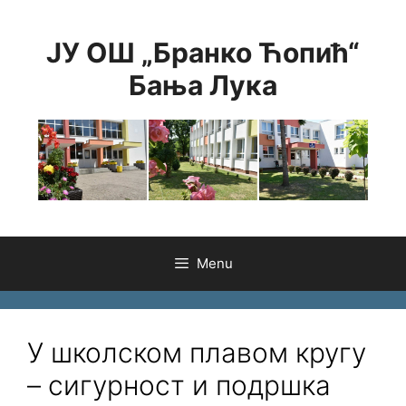
Skip
to
ЈУ ОШ „Бранко Ћопић“
content
Бања Лука
Menu
У школском плавом кругу
– сигурност и подршка