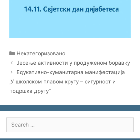
Categories
Некатегоризовано
Јесење активности у продуженом боравку
Едукативно-хуманитарна манифестација
„У школском плавом кругу – сигурност и
подршка другу“
Search
for: