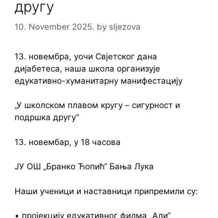
другу
10. November 2025.
by
sljezova
13. новембра, уочи Свјетског дана
дијабетеса, наша школа организује
едукативно-хуманитарну манифестацију
„У школском плавом кругу – сигурност и
подршка другу“
13. новембар, у 18 часова
ЈУ ОШ „Бранко Ћопић“ Бања Лука
Наши ученици и наставници припремили су:
• пројекцију едукативног филма „Али“