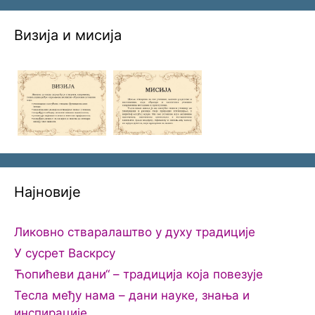
Визија и мисија
Најновије
Ликовно стваралаштво у духу традиције
У сусрет Васкрсу
Ћопићеви дани“ – традиција која повезује
Тесла међу нама – дани науке, знања и
инспирације