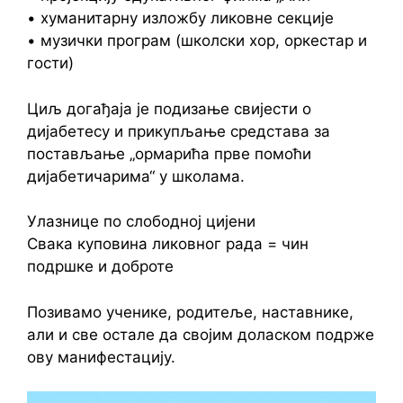
• хуманитарну изложбу ликовне секције
• музички програм (школски хор, оркестар и
гости)
Циљ догађаја је подизање свијести о
дијабетесу и прикупљање средстава за
постављање „ормарића прве помоћи
дијабетичарима“ у школама.
Улазнице по слободној цијени
Свака куповина ликовног рада = чин
подршке и доброте
Позивамо ученике, родитеље, наставнике,
али и све остале да својим доласком подрже
ову манифестацију.