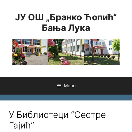
Skip
to
ЈУ ОШ „Бранко Ћопић“
content
Бања Лука
Menu
У Библиотеци “Сестре
Гајић”