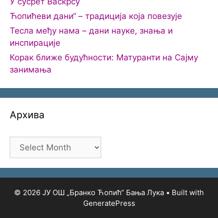
У сусрет Васкрсу
Ћопићеви дани“ – традиција која повезује
Тесла међу нама – дани науке, знања и
инспирације
Корак ближе будућности: Матуранти на Сајму
занимања
Архива
Архива
© 2026 ЈУ ОШ „Бранко Ћопић“ Бања Лука
• Built with
GeneratePress