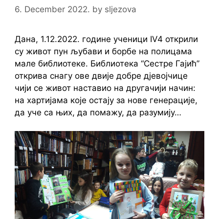
6. December 2022.
by
sljezova
Дана, 1.12.2022. године ученици IV4 открили
су живот пун љубави и борбе на полицама
мале библиотеке. Библиотека “Сестре Гајић”
открива снагу ове двије добре дјевојчице
чији се живот наставио на другачији начин:
на хартијама које остају за нове генерације,
да уче са њих, да помажу, да разумију…