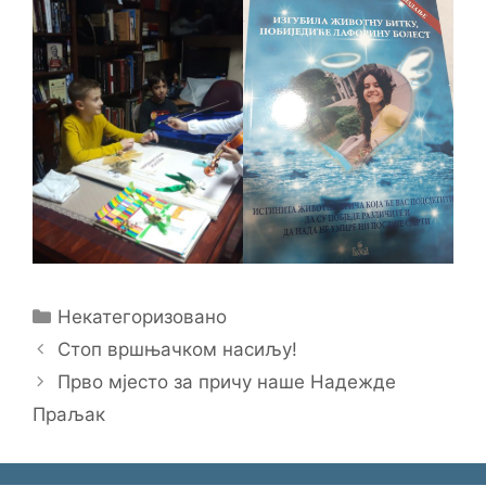
Categories
Некатегоризовано
Стоп вршњачком насиљу!
Прво мјесто за причу наше Надежде
Праљак