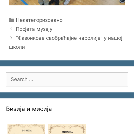
Categories
Некатегоризовано
Посјета музеју
“Фазонкове саобраћајне чаролије” у нашој
школи
Search
for:
Визија и мисија