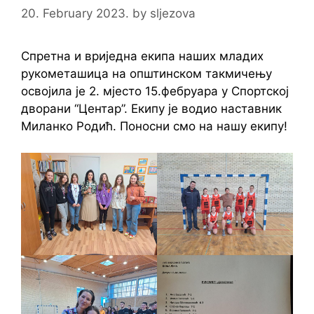
20. February 2023.
by
sljezova
Спретна и вриједна екипа наших младих
рукометашица на општинском такмичењу
освојила је 2. мјесто 15.фебруара у Спортској
дворани “Центар”. Екипу је водио наставник
Миланко Родић. Поносни смо на нашу екипу!