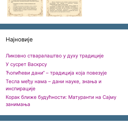
Најновије
Ликовно стваралаштво у духу традиције
У сусрет Васкрсу
Ћопићеви дани“ – традиција која повезује
Тесла међу нама – дани науке, знања и
инспирације
Корак ближе будућности: Матуранти на Сајму
занимања