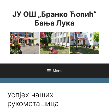
Skip
to
ЈУ ОШ „Бранко Ћопић“
content
Бања Лука
Menu
Успјех наших
рукометашица