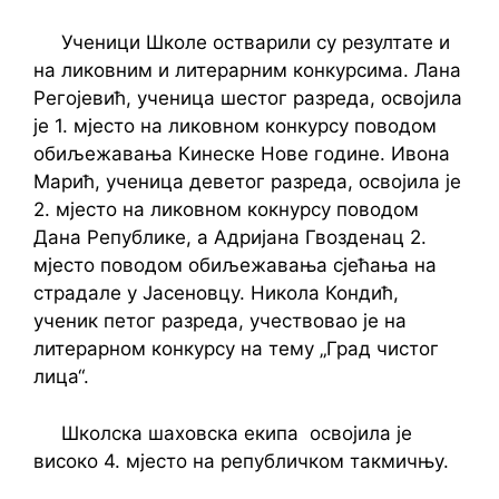
Ученици Школе остварили су резултате и
на ликовним и литерарним конкурсима. Лана
Регојевић, ученица шестог разреда, освојила
је 1. мјесто на ликовном конкурсу поводом
обиљежавања Кинеске Нове године. Ивона
Марић, ученица деветог разреда, освојила је
2. мјесто на ликовном кокнурсу поводом
Дана Републике, а Адријана Гвозденац 2.
мјесто поводом обиљежавања сјећања на
страдале у Јасеновцу. Никола Кондић,
ученик петог разреда, учествовао је на
литерарном конкурсу на тему „Град чистог
лица“.
Школска шаховска екипа освојила је
високо 4. мјесто на републичком такмичњу.