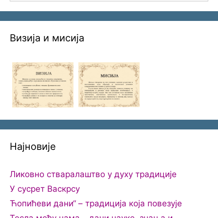
Визија и мисија
Најновије
Ликовно стваралаштво у духу традиције
У сусрет Васкрсу
Ћопићеви дани“ – традиција која повезује
Тесла међу нама – дани науке, знања и