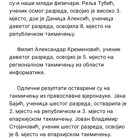
су и наши млади физичари. Реља Тубић,
ученик осмог разреда, освојио је високо 3.
мјесто, док је Даница Алексић, ученица
деветог разреда, освојила 8. мјесто на
републичком такмичењу.
Филип Александар Кременовић, ученик
деветог разреда, освојио је 5. мјесто на
регионалном такмичењу из области
информатике.
Одлични резултати остварени су на
такмичењу из православне вјеронауке. Јана
Бајић, ученица шестог разреда, остварила је
2. мјесто на републичком и 3. мјесто на
епархијском такмичењу. Јован Владимир
Стојановић, ученик шестог разреда, освојио
је 8. мјесто на епархијском такмичењу.