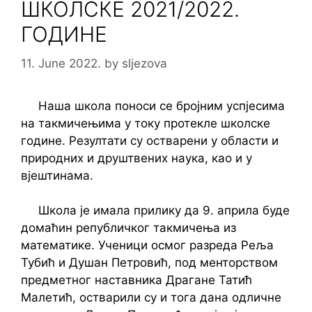
ШКОЛСКЕ 2021/2022.
ГОДИНЕ
11. June 2022.
by
sljezova
Наша школа поноси се бројним успјесима
на такмичењима у току протекле школске
године. Резултати су остварени у области и
природних и друштвених наука, као и у
вјештинама.
Школа је имала прилику да 9. априла буде
домаћин републичког такмичења из
математике. Ученици осмог разреда Реља
Тубић и Душан Петровић, под менторством
предметног наставника Драгане Татић
Малетић, остварили су и тога дана одличне