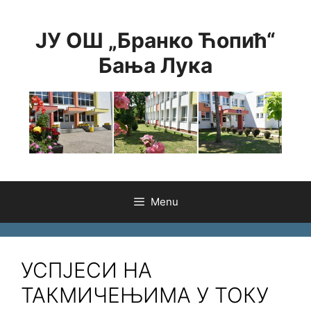
Skip
to
ЈУ ОШ „Бранко Ћопић“
content
Бања Лука
Menu
УСПЈЕСИ НА
ТАКМИЧЕЊИМА У ТОКУ