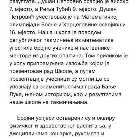
резултате. Душан Петровић освојио је високо
7. мјесто, а Реља Тубић 9. мјесто. Душан
Петровић учествовао је на Математичкој
олимпијади Босне и Херцеговине освојивши
16. мјесто. Наша школа је поводом
републичког такмичења из математике
угостила бројне ученике и настванике –
менторе из других општина. Том приликом је
у холу припремљена изложба којом је
презентован рад Школе, а путем
презентације учесници су могли да се
упознају са знаменитостима града Бање
Луке, њеном историјом, као и резултатима
наше школе на такмичењима.
Бројни успјеси остварени су и оквиру
физичког и здравственог васпитања, у
дисциплинама кошарке, рукомета и