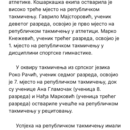
атлетике. Кошаркашка екипа остварила је
високо треће мјесто на републичком
такмичењу. Гаврило Мајсторовић, ученик
деветог разреда, освојио је прво мјесто на
републичком такмичењу у атлетици. Марко
Кнежевић, ученик трећег разреда, освојио је
1. мјесто на републичком такмичењу у
дисциплини спортске гимнастике.
У оквиру такмичења из српског језика
Роко Рачић, ученик седмог разреда, освојио
је 7. мјесто на републичком такмичењу, док
су ученице Ана Гламочак (ученица 8.
разреда) и Нађа Марковић (ученица трећег
разреда) оствариле учешће на републичком
такмичењу у рецитовању.
Успјеха на републичком такмичењу имали