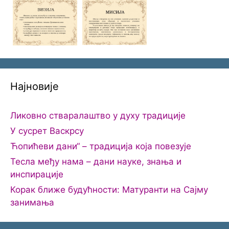
Најновије
Ликовно стваралаштво у духу традиције
У сусрет Васкрсу
Ћопићеви дани“ – традиција која повезује
Тесла међу нама – дани науке, знања и
инспирације
Корак ближе будућности: Матуранти на Сајму
занимања