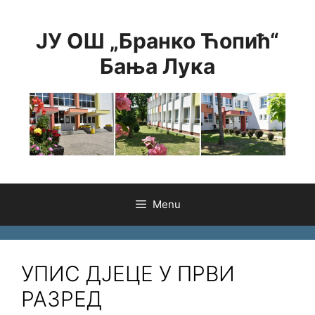
Skip
to
ЈУ ОШ „Бранко Ћопић“
content
Бања Лука
Menu
УПИС ДЈЕЦЕ У ПРВИ
РАЗРЕД