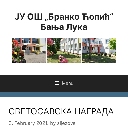
Skip
to
ЈУ ОШ „Бранко Ћопић“
content
Бања Лука
Menu
СВЕТОСАВСКА НАГРАДА
3. February 2021.
by
sljezova