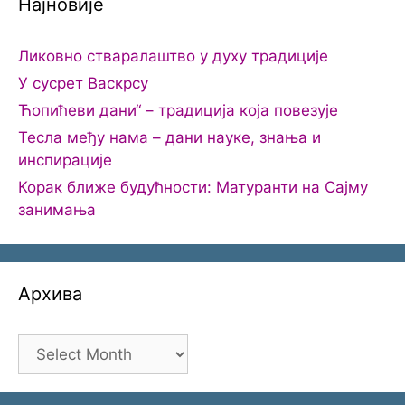
Најновије
Ликовно стваралаштво у духу традиције
У сусрет Васкрсу
Ћопићеви дани“ – традиција која повезује
Тесла међу нама – дани науке, знања и
инспирације
Корак ближе будућности: Матуранти на Сајму
занимања
Архива
Архива