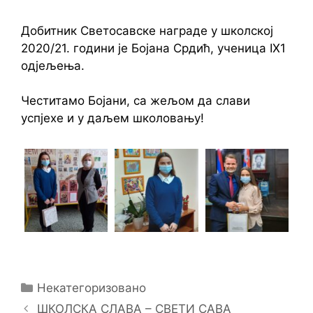
Добитник Светосавске награде у школској
2020/21. години је Бојана Срдић, ученица IX1
одјељења.
Честитамо Бојани, са жељом да слави
успјехе и у даљем школовању!
Categories
Некатегоризовано
ШКОЛСКА СЛАВА – СВЕТИ САВА