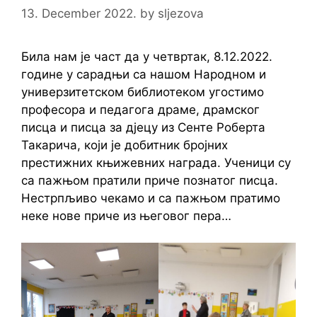
13. December 2022.
by
sljezova
Била нам је част да у четвртак, 8.12.2022.
године у сарадњи са нашом Народном и
универзитетском библиотеком угостимо
професора и педагога драме, драмског
писца и писца за дјецу из Сенте Роберта
Такарича, који је добитник бројних
престижних књижевних награда. Ученици су
са пажњом пратили приче познатог писца.
Нестрпљиво чекамо и са пажњом пратимо
неке нове приче из његовог пера…