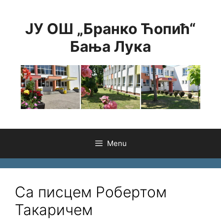
Skip
to
ЈУ ОШ „Бранко Ћопић“
content
Бања Лука
Menu
Са писцем Робертом
Такаричем