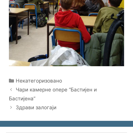
Categories
Некатегоризовано
Чари камерне опере “Бастијен и
Бастијена”
Здрави залогаји