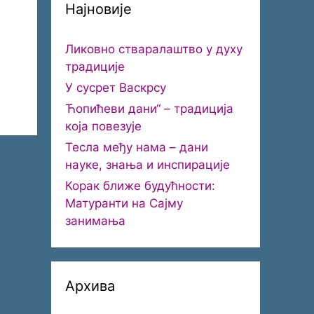
Најновије
Ликовно стваралаштво у духу
традиције
У сусрет Васкрсу
Ћопићеви дани“ – традиција
која повезује
Тесла међу нама – дани
науке, знања и инспирације
Корак ближе будућности:
Матуранти на Сајму
занимања
Архива