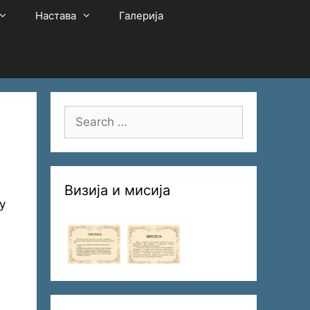
Настава
Галерија
Search
for:
Визија и мисија
у