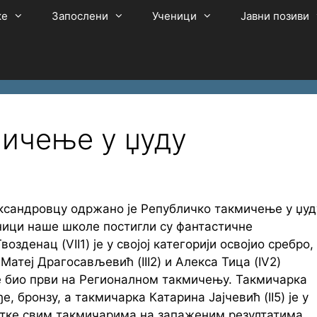
ке
Запослени
Ученици
Јавни позиви
ичење у џуду
лександровцу одржано је Републичко такмичење у џуд
ници наше школе постигли су фантастичнe
озденац (VII1) је у својој категорији освојио сребро,
 Матеј Драгосављевић (III2) и Алекса Тица (IV2)
је био први на Регионалном такмичењу. Такмичарка
е, бронзу, а такмичарка Катарина Јајчевић (II5) је у
ститке свим такмичарима на запаженим резултатима,