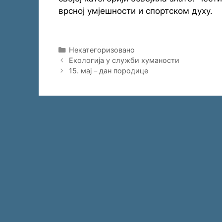
врсној умјешности и спортском духу.
Categories
Некатегоризовано
Екологија у служби хуманости
15. мај – дан породице