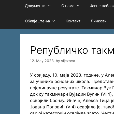
Документи
О нама
Јавне набав
Обавјештења
Контакт
Линкови
Републичко такм
12. May 2023.
by
sljezova
У сриједу, 10. маја 2023. године, у А
за ученике основних школа. Представ
појединачнe резултате. Такмичар Вук Гв
док су такмичари Вујадин Вулин (VII4),
освојили бронзу. Иначе, Алекса Тица 
Јована Поповић (VI4) освојила је, такођ
својој категорији освојила злато. Че