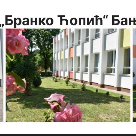
„Бранко Ћопић“ Ба