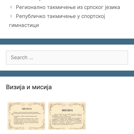
Регионално такмичење из српског језика
Републичко такмичење у спортској
гимнастици
Search
for:
Визија и мисија