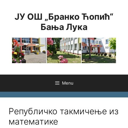
Skip
to
ЈУ ОШ „Бранко Ћопић“
content
Бања Лука
Menu
Републичко такмичење из
математике