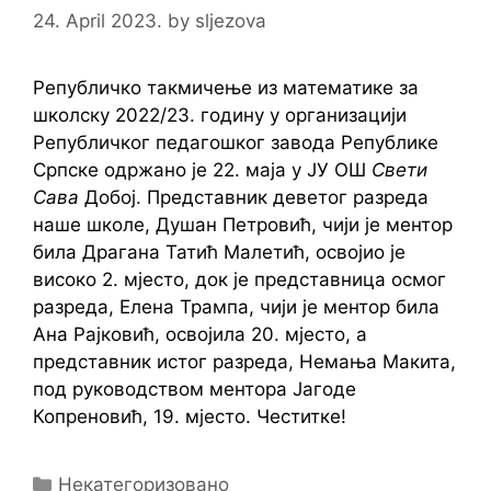
24. April 2023.
by
sljezova
Републичко такмичење из математике за
школску 2022/23. годину у организацији
Републичког педагошког завода Републике
Српске одржано је 22. маја у ЈУ ОШ
Свети
Сава
Добој. Представник деветог разреда
наше школе, Душан Петровић, чији је ментор
била Драгана Татић Малетић, освојио је
високо 2. мјесто, док је представница осмог
разреда, Елена Трампа, чији је ментор била
Ана Рајковић, освојила 20. мјесто, а
представник истог разреда, Немања Макита,
под руководством ментора Јагоде
Копреновић, 19. мјесто. Честитке!
Categories
Некатегоризовано