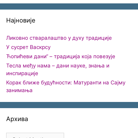
Најновије
Ликовно стваралаштво у духу традиције
У сусрет Васкрсу
Ћопићеви дани“ – традиција која повезује
Тесла међу нама – дани науке, знања и
инспирације
Корак ближе будућности: Матуранти на Сајму
занимања
Архива
Архива