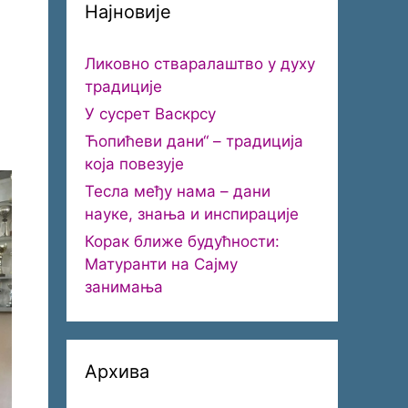
Најновије
Ликовно стваралаштво у духу
традиције
У сусрет Васкрсу
Ћопићеви дани“ – традиција
која повезује
Тесла међу нама – дани
науке, знања и инспирације
Корак ближе будућности:
Матуранти на Сајму
занимања
Архива