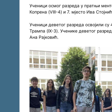
Ученици осмог разреда у пратњи менто
Копрена (VIII-4) и 7. мјесто Ива Стојнић 
Ученици деветог разреда освојили су 4
Трампа (IX-3). Ученике деветог разре
Ана Рајковић.