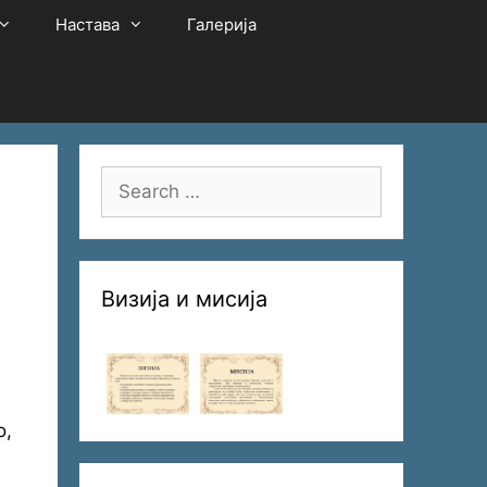
Настава
Галерија
Search
for:
Визија и мисија
о,