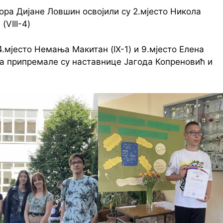
ра Дијане Ловшин освојили су 2.мјесто Никола
(VIII-4)
.мјесто Немања Макитан (IX-1) и 9.мјесто Елена
да припремале су наставнице Јагода Копреновић и