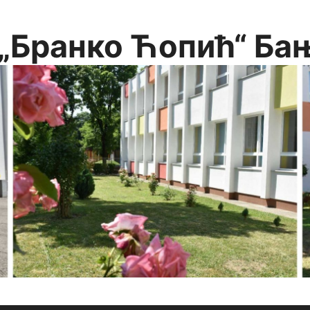
„Бранко Ћопић“ Ба