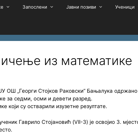
ке
Запослени
Јавни позиви
Ученици
мичење из математике
 ЈУ ОШ „Георги Стојков Раковски” Бањалука одржано
е за седми, осми и девети разред.
е који су остварили изузетне резултате.
еник Гаврило Стојановић (VII-3) је освојио 3. мјест
есто.