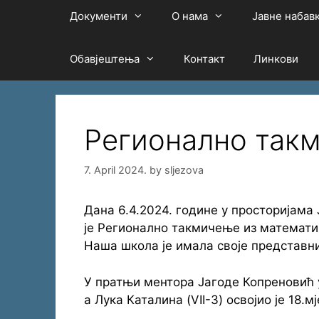
Документи
О нама
Јавне набав
Обавјештења
Контакт
Линкови
Регионално так
7. April 2024.
by
sljezova
Дана 6.4.2024. године у просторијама
је Регионално такмичење из математик
Наша школа је имала своје представник
У пратњи ментора Јагоде Копреновић уч
а Лука Каталина (VII-3) освојио је 18.мј