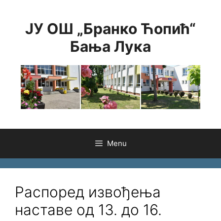
Skip
to
ЈУ ОШ „Бранко Ћопић“
content
Бања Лука
Menu
Распоред извођења
наставе од 13. до 16.