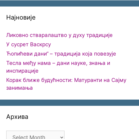
Најновије
Ликовно стваралаштво у духу традиције
У сусрет Васкрсу
Ћопићеви дани“ – традиција која повезује
Тесла међу нама – дани науке, знања и
инспирације
Корак ближе будућности: Матуранти на Сајму
занимања
Архива
Архива