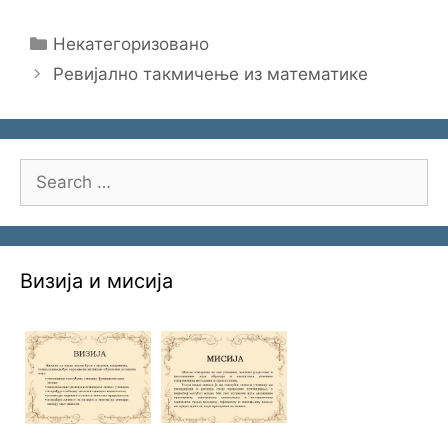
Categories
Некатегоризовано
Ревијално такмичење из математике
Search
for:
Визија и мисија