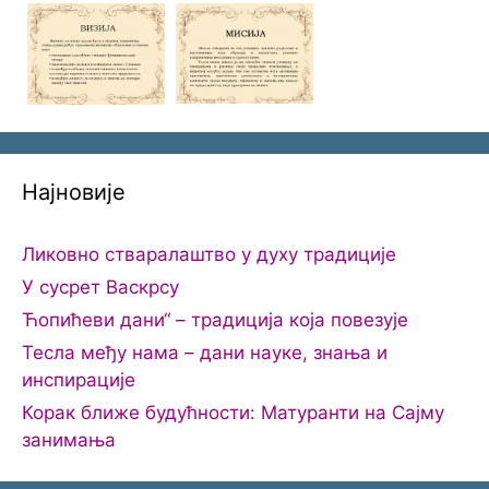
Најновије
Ликовно стваралаштво у духу традиције
У сусрет Васкрсу
Ћопићеви дани“ – традиција која повезује
Тесла међу нама – дани науке, знања и
инспирације
Корак ближе будућности: Матуранти на Сајму
занимања