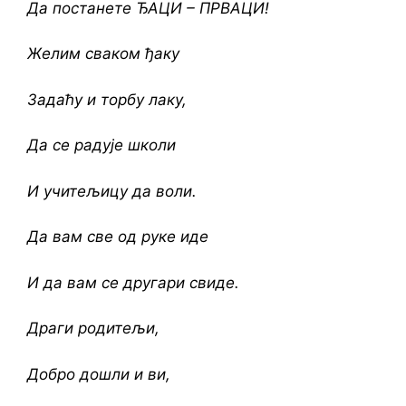
Да постанете ЂАЦИ – ПРВАЦИ!
Желим сваком ђаку
Задаћу и торбу лаку,
Да се радује школи
И учитељицу да воли.
Да вам све од руке иде
И да вам се другари свиде.
Драги родитељи,
Добро дошли и ви,