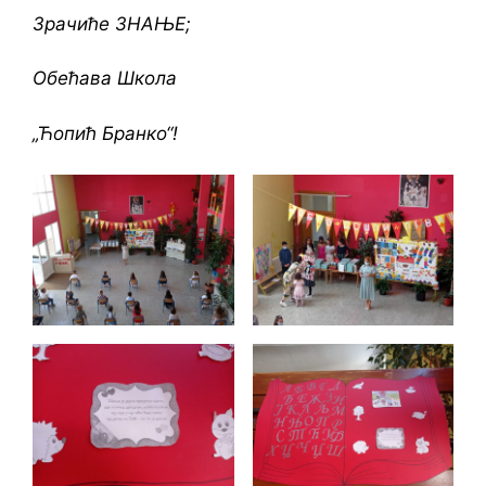
Зрачиће ЗНАЊЕ;
Обећава Школа
„Ћопић Бранко“!