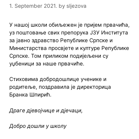
1. September 2021.
by
sljezova
У нашој школи обиљежен је пријем првачића,
уз поштовање свих препорука ЈЗУ Института
за јавно здравство Републике Српске и
Министарства просвјете и културе Републике
Српске. Том приликом подијељени су
уџбеници за наше првачиће.
Стиховима добродошлице ученике и
родитеље, поздравила је директорица
Бранка Шпирић.
Драге дјевојчице и дјечаци,
Добро дошли у школу