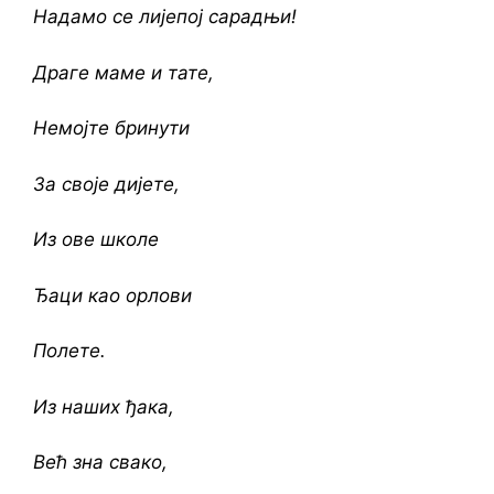
Надамо се лијепој сарадњи!
Драге маме и тате,
Немојте бринути
За своје дијете,
Из ове школе
Ђаци као орлови
Полете.
Из наших ђака,
Већ зна свако,