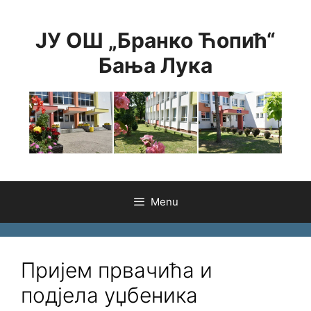
Skip
to
ЈУ ОШ „Бранко Ћопић“
content
Бања Лука
Menu
Пријем првачића и
подјела уџбеника