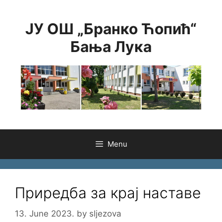
Skip
to
ЈУ ОШ „Бранко Ћопић“
content
Бања Лука
Menu
Приредба за крај наставе
13. June 2023.
by
sljezova