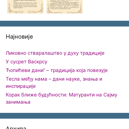
Најновије
Ликовно стваралаштво у духу традиције
У сусрет Васкрсу
Ћопићеви дани“ – традиција која повезује
Тесла међу нама – дани науке, знања и
инспирације
Корак ближе будућности: Матуранти на Сајму
занимања
Архива