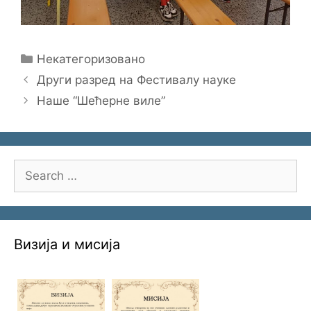
Categories
Некатегоризовано
Други разред на Фестивалу науке
Наше “Шећерне виле”
Search
for:
Визија и мисија