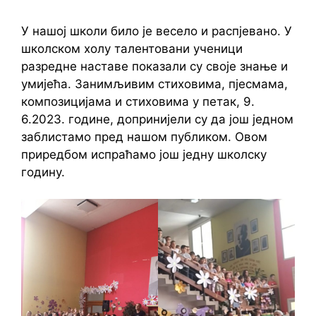
У нашој школи било је весело и распјевано. У
школском холу талентовани ученици
разредне наставе показали су своје знање и
умијећа. Занимљивим стиховима, пјесмама,
композицијама и стиховима у петак, 9.
6.2023. године, допринијели су да још једном
заблистамо пред нашом публиком. Овом
приредбом испраћамо још једну школску
годину.