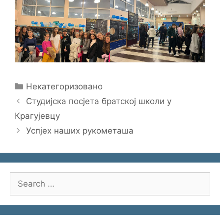
Categories
Некатегоризовано
Студијска посјета братској школи у
Крагујевцу
Успјех наших рукометаша
Search
for: