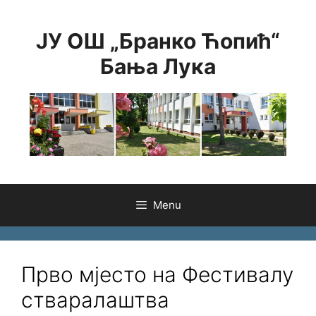
Skip
to
ЈУ ОШ „Бранко Ћопић“
content
Бања Лука
Menu
Прво мјесто на Фестивалу
стваралаштва