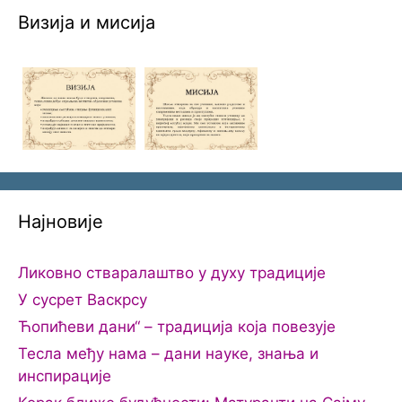
Визија и мисија
Најновије
Ликовно стваралаштво у духу традиције
У сусрет Васкрсу
Ћопићеви дани“ – традиција која повезује
Тесла међу нама – дани науке, знања и
инспирације