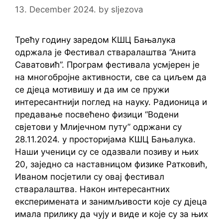
13. December 2024.
by
sljezova
Трећу годину заредом КШЦ Бањалука
одржала је Фестивал стваралаштва “Анита
Саватовић”. Програм фестивала усмјерен је
на многобројне активности, све са циљем да
се дјеца мотивишу и да им се пружи
интересантнији поглед на науку. Радионица и
предавање посвећено физици “Водени
свјетови у Млијечном путу” одржани су
28.11.2024. у просторијама КШЦ Бањалука.
Наши ученици су се одазвали позиву и њих
20, заједно са наставницом физике Ратковић,
Иваном посјетили су овај фестивал
стваралаштва. Након интересантних
експеримената и занимљивости које су дјеца
имала прилику да чују и виде и које су за њих