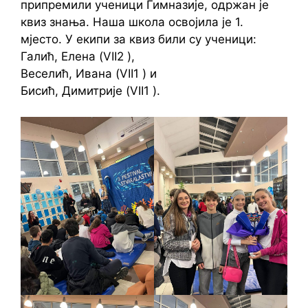
припремили ученици Гимназије, одржан је
квиз знања. Наша школа освојила је 1.
мјесто. У екипи за квиз били су ученици:
Галић, Елена (VII2 ),
Веселић, Ивана (VII1 ) и
Бисић, Димитрије (VII1 ).