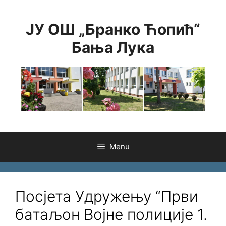
Skip
to
ЈУ ОШ „Бранко Ћопић“
content
Бања Лука
Menu
Посјета Удружењу “Први
батаљон Војне полиције 1.