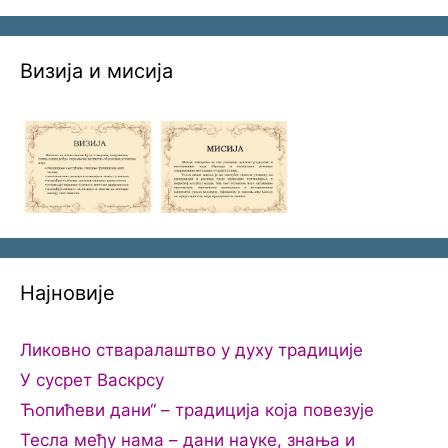
Визија и мисија
Најновије
Ликовно стваралаштво у духу традиције
У сусрет Васкрсу
Ћопићеви дани“ – традиција која повезује
Тесла међу нама – дани науке, знања и