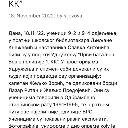
КК”
18. November 2022.
by
sljezova
Дана, 18.11. ’22. ученици 9-2 и 9-4 одјељења,
у пратњи школског библиотекара Љиљане
Кнежевић и наставника Славка Антонића,
били су у посјети Удружењу “Први батаљон
Војне полиције 1. КК”. У просторијама
Удружења и спомен-соби дочекали су их
људи који предводе ову организацију:
капетан Жељко Зорић, те одликовани борци
Лазар Ритан и Жељко Предојевић. Они су
ученицима говорили о Одбрамбено
отаџбинском рату 1991-1995, те о ратном
путу ове најелитније јединице ВРС.
Ученицима су показани разни експонати,
фотографије, униформе и дио опреме коју је