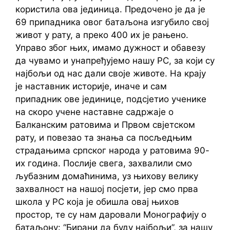
користила ова јединица. Предочено је да је
69 припадника овог батаљона изгубило свој
живот у рату, а преко 400 их је рањено.
Управо због њих, имамо дужност и обавезу
да чувамо и унапређујемо нашу РС, за који су
најбољи од нас дали своје животе. На крају
је наставник историје, иначе и сам
припадник ове јединице, подсјетио ученике
на скоро учене наставне садржаје о
Балканским ратовима и Првом свјетском
рату, и повезао та знања са посљедњим
страдањима српског народа у ратовима 90-
их година. Послије свега, захвалили смо
љубазним домаћинима, уз њихову велику
захвалност на нашој посјети, јер смо прва
школа у РС која је обишла овај њихов
простор, те су нам даровали Монографију о
батаљону: “Бирани да буду најбољи”, за нашу