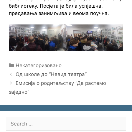
библиотеку. Посјета је била успјешна,
предавања занимљива и веома поучна.
Categories
Некатегоризовано
Од школе до “Невид театра”
Емисија о родитељству “Да растемо
заједно”
Search
for: