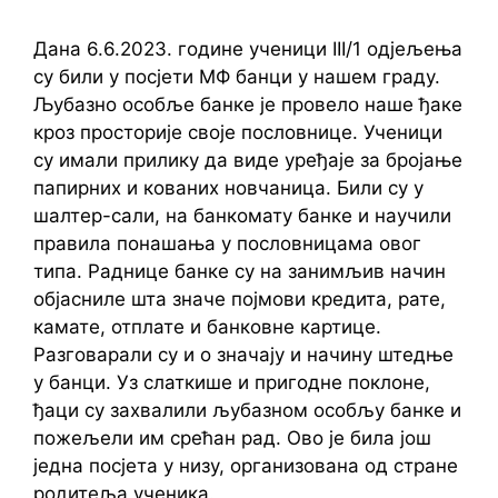
Дана 6.6.2023. године ученици III/1 одјељења
су били у посјети МФ банци у нашем граду.
Љубазно особље банке је провело наше ђаке
кроз просторије своје пословнице. Ученици
су имали прилику да виде уређаје за бројање
папирних и кованих новчаница. Били су у
шалтер-сали, на банкомату банке и научили
правила понашања у пословницама овог
типа. Раднице банке су на занимљив начин
објасниле шта значе појмови кредита, рате,
камате, отплате и банковне картице.
Разговарали су и о значају и начину штедње
у банци. Уз слаткише и пригодне поклоне,
ђаци су захвалили љубазном особљу банке и
пожељели им срећан рад. Ово је била још
једна посјета у низу, организована од стране
родитеља ученика.