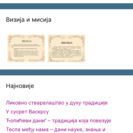
Визија и мисија
Најновије
Ликовно стваралаштво у духу традиције
У сусрет Васкрсу
Ћопићеви дани“ – традиција која повезује
Тесла међу нама – дани науке, знања и