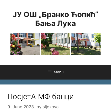
Skip
to
ЈУ ОШ „Бранко Ћопић“
content
Бања Лука
Menu
ПосјетА МФ банци
9. June 2023.
by
sljezova