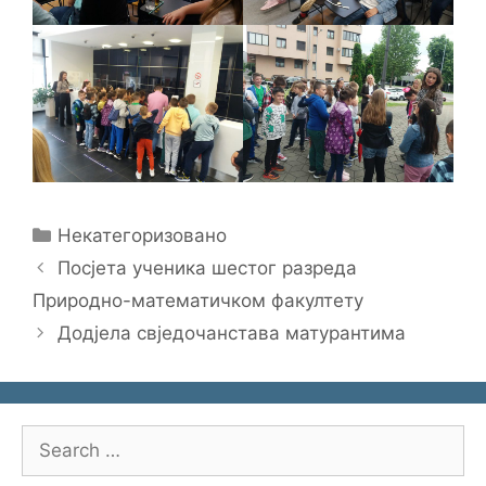
Categories
Некатегоризовано
Посјета ученика шестог разреда
Природно-математичком факултету
Додјела свједочанстава матурантима
Search
for: