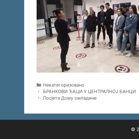
Categories
Некатегоризовано
БРАНКОВИ ЂАЦИ У ЦЕНТРАЛНОЈ БАНЦИ
Посјета Дому омладине
© 2