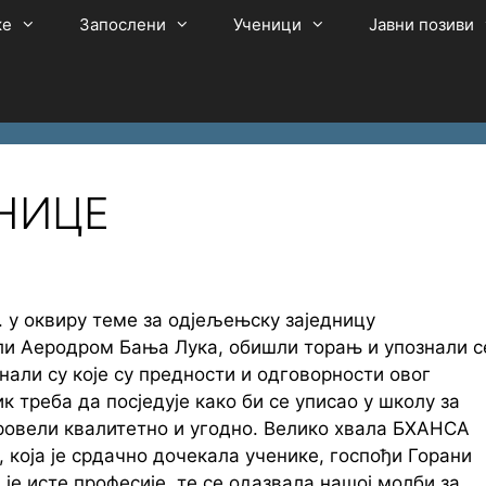
ке
Запослени
Ученици
Јавни позиви
НИЦЕ
д. у оквиру теме за одјељењску заједницу
или Аеродром Бања Лука, обишли торањ и упознали с
али су које су предности и одговорности овог
к треба да посједује како би се уписао у школу за
провели квалитетно и угодно. Велико хвала БХАНСА
која је срдачно дочекала ученике, госпођи Горани
 је исте професије, те се одазвала нашој молби за