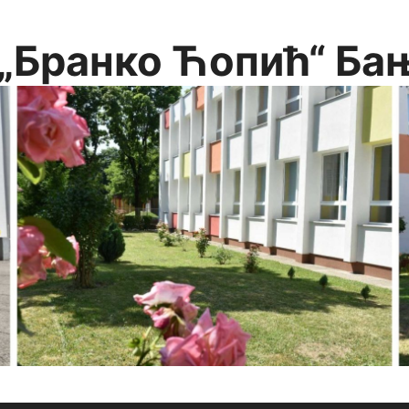
„Бранко Ћопић“ Ба