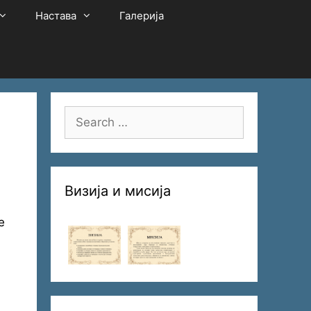
Настава
Галерија
Search
for:
Визија и мисија
е