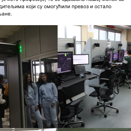
дитељима који су омогућили превоз и остало
љане.