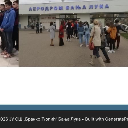
026 ЈУ ОШ „Бранко Ћопић“ Бања Лука
• Built with
GenerateP