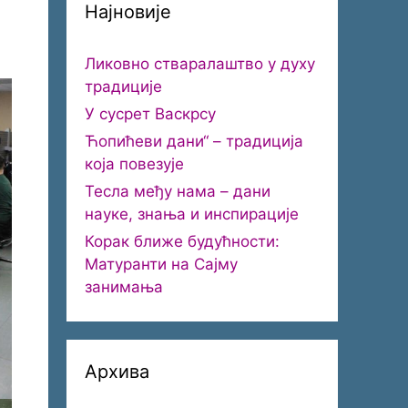
Најновије
Ликовно стваралаштво у духу
традиције
У сусрет Васкрсу
Ћопићеви дани“ – традиција
која повезује
Тесла међу нама – дани
науке, знања и инспирације
Корак ближе будућности:
Матуранти на Сајму
занимања
Архива