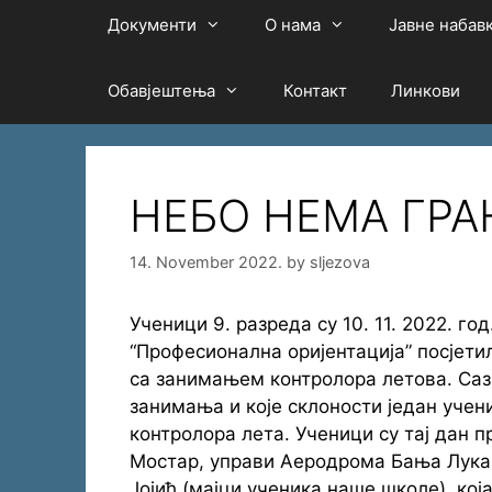
Документи
О нама
Јавне набав
Обавјештења
Контакт
Линкови
НЕБО НЕМА ГРА
14. November 2022.
by
sljezova
Ученици 9. разреда су 10. 11. 2022. го
“Професионална оријентација” посјет
са занимањем контролора летова. Сазн
занимања и које склоности један учени
контролора лета. Ученици су тај дан 
Мостар, управи Аеродрома Бања Лука, 
Јојић (мајци ученика наше школе), која