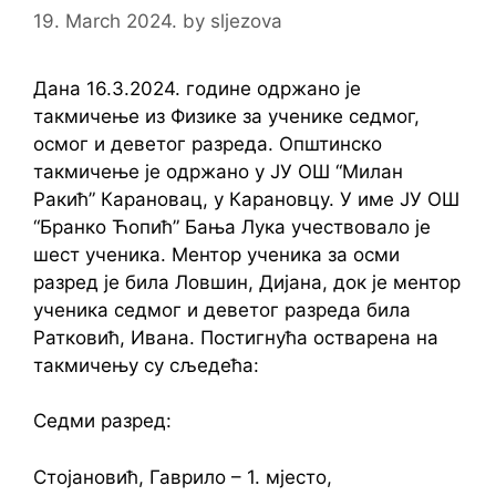
19. March 2024.
by
sljezova
Дана 16.3.2024. године одржано је
такмичење из Физике за ученике седмог,
осмог и деветог разреда. Општинско
такмичење је одржано у ЈУ ОШ “Милан
Ракић” Карановац, у Карановцу. У име ЈУ ОШ
“Бранко Ћопић” Бања Лука учествовало је
шест ученика. Ментор ученика за осми
разред је била Ловшин, Дијана, док је ментор
ученика седмог и деветог разреда била
Ратковић, Ивана. Постигнућа остварена на
такмичењу су сљедећа:
Седми разред:
Стојановић, Гаврило – 1. мјесто,