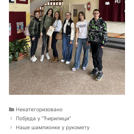
Categories
Некатегоризовано
Побједа у “Ћирилици”
Наше шампионке у рукомету