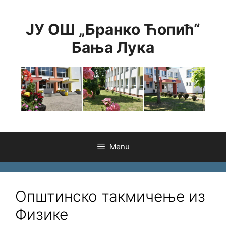
Skip
to
ЈУ ОШ „Бранко Ћопић“
content
Бања Лука
Menu
Општинско такмичење из
Физике