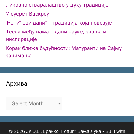
Ликовно стваралаштво у духу традиције
У сусрет Васкрсу
Ћопићеви дани“ – традиција која повезује
Тесла међу нама – дани науке, знања и
инспирације
Корак ближе будућности: Матуранти на Сајму
занимања
Архива
Архива
© 2026 ЈУ ОШ „Бранко Ћопић“ Бања Лука
• Built with