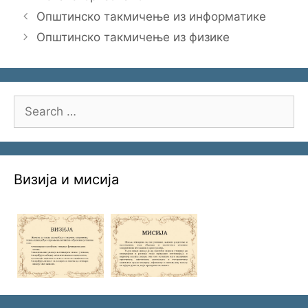
Општинско такмичење из информатике
Општинско такмичење из физике
Search
for:
Визија и мисија