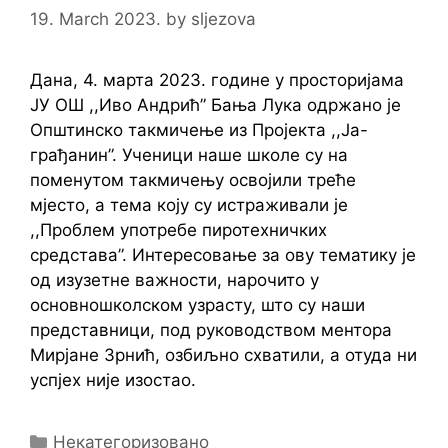
19. March 2023.
by
sljezova
Дана, 4. марта 2023. године у просторијама
ЈУ ОШ ,,Иво Андрић” Бања Лука одржано је
Општинско такмичење из Пројекта ,,Ја-
грађанин”. Ученици наше школе су на
поменутом такмичењу освојили треће
мјесто, а тема коју су истраживали је
,,Проблем употребе пиротехничких
средстава”. Интересовање за ову тематику је
од изузетне важности, нарочито у
основношколском узрасту, што су наши
представници, под руководством ментора
Мирјане Зрнић, озбиљно схватили, а отуда ни
успјех није изостао.
Categories
Некатегоризовано