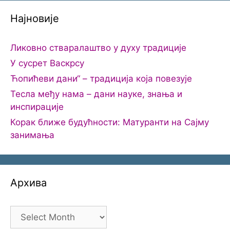
Најновије
Ликовно стваралаштво у духу традиције
У сусрет Васкрсу
Ћопићеви дани“ – традиција која повезује
Тесла међу нама – дани науке, знања и
инспирације
Корак ближе будућности: Матуранти на Сајму
занимања
Архива
Архива