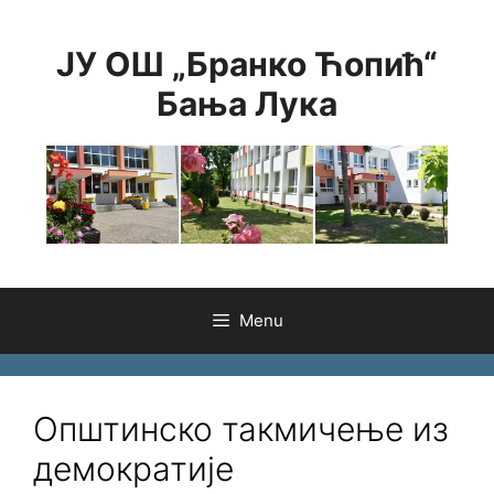
Skip
to
ЈУ ОШ „Бранко Ћопић“
content
Бања Лука
Menu
Општинско такмичење из
демократије