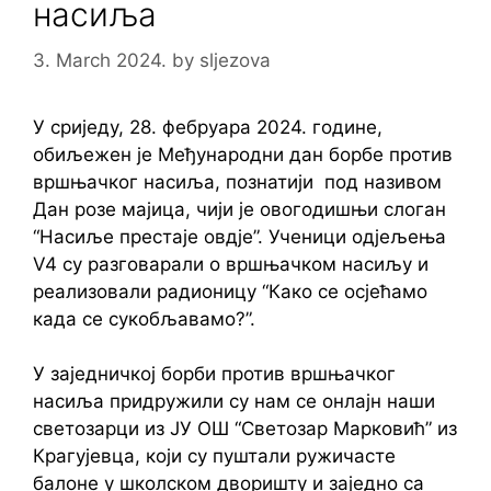
насиља
3. March 2024.
by
sljezova
У сриједу, 28. фебруара 2024. године,
обиљежен је Међународни дан борбе против
вршњачког насиља, познатији под називом
Дан розе мајица, чији је овогодишњи слоган
“Насиље престаје овдје”. Ученици одјељења
V4 су разговарали о вршњачком насиљу и
реализовали радионицу “Како се осјећамо
када се сукобљавамо?”.
У заједничкој борби против вршњачког
насиља придружили су нам се онлајн наши
светозарци из ЈУ ОШ “Светозар Марковић” из
Крагујевца, који су пуштали ружичасте
балоне у школском дворишту и заједно са