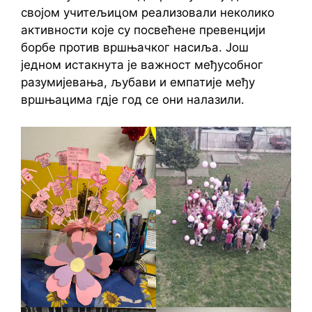
својом учитељицом реализовали неколико
активности које су посвећене превенцији
борбе против вршњачког насиља. Још
једном истакнута је важност међусобног
разумијевања, љубави и емпатије међу
вршњацима гдје год се они налазили.