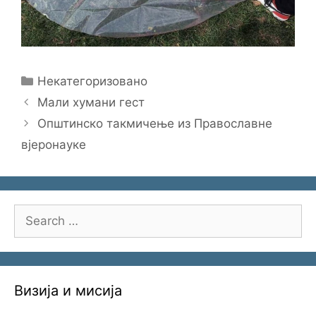
Categories
Некатегоризовано
Мали хумани гест
Општинско такмичење из Православне
вјеронауке
Search
for:
Визија и мисија