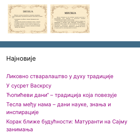
Најновије
Ликовно стваралаштво у духу традиције
У сусрет Васкрсу
Ћопићеви дани“ – традиција која повезује
Тесла међу нама – дани науке, знања и
инспирације
Корак ближе будућности: Матуранти на Сајму
занимања