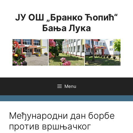
Skip
to
ЈУ ОШ „Бранко Ћопић“
content
Бања Лука
Menu
Међународни дан борбе
против вршњачког