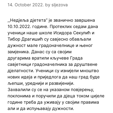
14. October 2022.
by
sljezova
,,Недјеља дјетета” је званично завршена
10.10.2022. године. Протеклих седам дана
ученици наше школе Исидора Секулић и
Тибор Драгишић су савјесно обављали
дужност мале градоначелнице и њеног
замјеника. Данас су са својим
другарима вратили кључеве Града
савјетници градоначелника за друштвене
дјелатности. Ученици су изнијели мноштво
нових идеја и приједлога да наш град буде
љепши, уреднији и развијенији.
Захвалили су се на указаном повјерењу,
поклонима и поручили да дјеца током цијеле
године треба да уживају у својим правима
али и да испуњавају дужности.