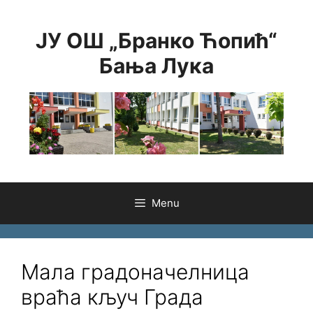
Skip
to
ЈУ ОШ „Бранко Ћопић“
content
Бања Лука
Menu
Мала градоначелница
враћа кључ Града