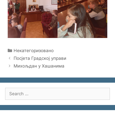
Categories
Некатегоризовано
Посјета Градској управи
Михољдан у Хашанима
Search
for: