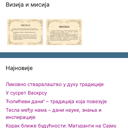
Визија и мисија
Најновије
Ликовно стваралаштво у духу традиције
У сусрет Васкрсу
Ћопићеви дани“ – традиција која повезује
Тесла међу нама – дани науке, знања и
инспирације
Корак ближе будућности: Матуранти на Сајму