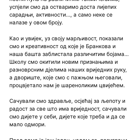
успјели смо да остваримо доста лијепих
сарадњи, активности…, а само неке се
налазе у овом броју.
Као и увијек, уз своју марљивост, показали
смо и креативност од које је Бранкова и
наша башта заблистала различитим бојама…
Школу смо окитили новим признањима и
разноврсним дјелима наших вриједних руку,
а двориште, које смо с пажњом његовали,
процвјетало нам је шареноликим цвијећем.
Сачували смо здравље, осјећај за љепоту и
радост за све што има вриједност, сачували
смо дијете у себи, дијете које треба и да се
мало одмори.