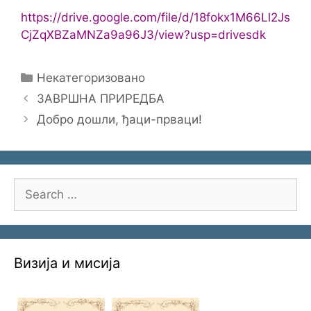
https://drive.google.com/file/d/18fokx1M66Ll2Js
CjZqXBZaMNZa9a96J3/view?usp=drivesdk
Categories
Некатегоризовано
ЗАВРШНА ПРИРЕДБА
Добро дошли, ђаци-прваци!
Search
for:
Визија и мисија