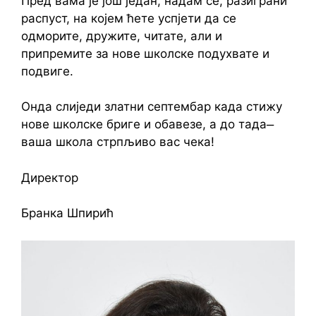
Пред вама је још један, надам се, разиграни
распуст, на којем ћете успјети да се
одморите, дружите, читате, али и
припремите за нове школске подухвате и
подвиге.
Онда слиједи златни септембар када стижу
нове школске бриге и обавезе, а до тада ̶
ваша школа стрпљиво вас чека!
Директор
Бранка Шпирић