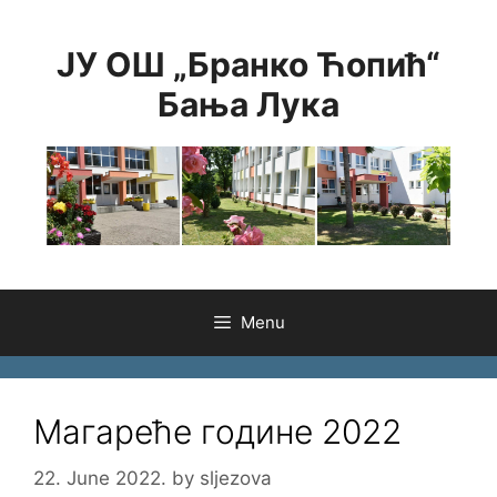
Skip
to
ЈУ ОШ „Бранко Ћопић“
content
Бања Лука
Menu
Магареће године 2022
22. June 2022.
by
sljezova