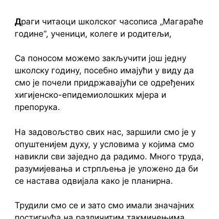
Д
раги читаоци школског часописа „Магараће
године“, ученици, колеге и родитељи,
Са поносом можемо закључити још једну
школску годину, посебно имајући у виду да
смо је почели придржавајући се одређених
хигијенско-епидемиолошких мјера и
препорука.
На задовољство свих нас, заршили смо је у
опуштенијем духу, у условима у којима смо
навикли сви заједно да радимо. Много труда,
разумијевања и стрпљења је уложено да би
се настава одвијала како је планирна.
Трудили смо се и зато смо имали значајних
постигнућа на различитим такмичењима,