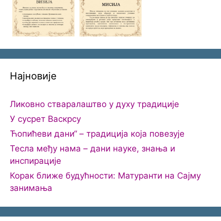
Најновије
Ликовно стваралаштво у духу традиције
У сусрет Васкрсу
Ћопићеви дани“ – традиција која повезује
Тесла међу нама – дани науке, знања и
инспирације
Корак ближе будућности: Матуранти на Сајму
занимања