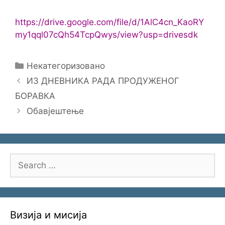
https://drive.google.com/file/d/1AlC4cn_KaoRY
my1qql07cQh54TcpQwys/view?usp=drivesdk
Categories
Некатегоризовано
ИЗ ДНЕВНИКА РАДА ПРОДУЖЕНОГ
БОРАВКА
Обавјештење
Search
for:
Визија и мисија