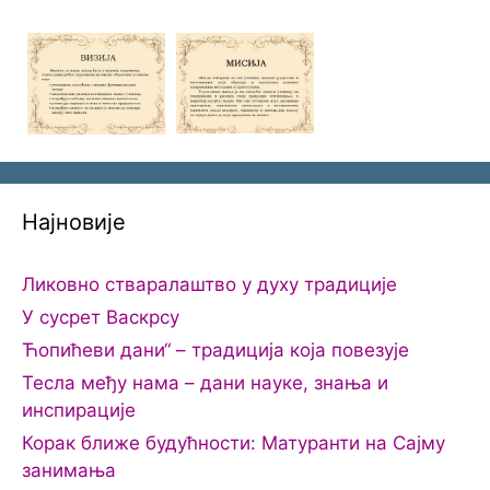
Најновије
Ликовно стваралаштво у духу традиције
У сусрет Васкрсу
Ћопићеви дани“ – традиција која повезује
Тесла међу нама – дани науке, знања и
инспирације
Корак ближе будућности: Матуранти на Сајму
занимања