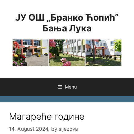
Skip
to
ЈУ ОШ „Бранко Ћопић“
content
Бања Лука
Menu
Магареће године
14. August 2024.
by
sljezova