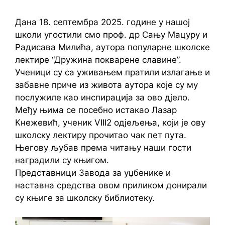
Дана 18. септембра 2025. године у нашој
школи угостили смо проф. др Сању Мацуру и
Радисава Милића, аутора популарне школске
лектире “Дружина покварене славине”.
Ученици су са уживањем пратили излагање и
забавне приче из живота аутора које су му
послужиле као инспирација за ово дјело.
Међу њима се посебно истакао Лазар
Кнежевић, ученик VIII2 одјељења, који је ову
школску лектиру прочитао чак пет пута.
Његову љубав према читању наши гости
наградили су књигом.
Представници Завода за уџбенике и
наставна средства овом приликом донирали
су књиге за школску библиотеку.