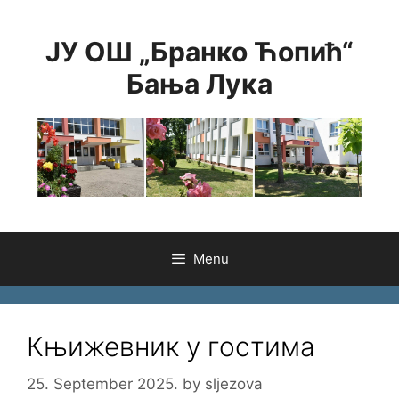
Skip
to
ЈУ ОШ „Бранко Ћопић“
content
Бања Лука
Menu
Књижевник у гостима
25. September 2025.
by
sljezova