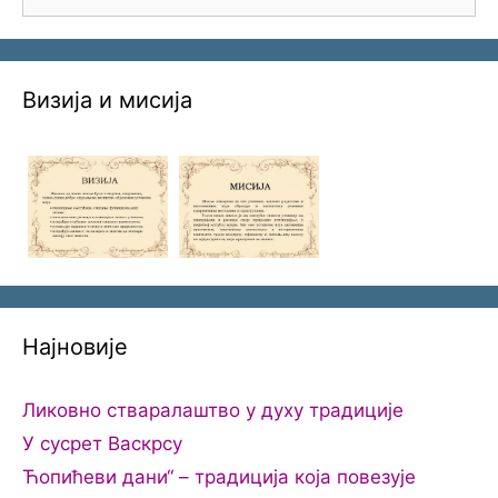
for:
Визија и мисија
Најновије
Ликовно стваралаштво у духу традиције
У сусрет Васкрсу
Ћопићеви дани“ – традиција која повезује