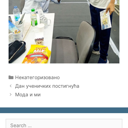
Categories
Некатегоризовано
Дан ученичких постигнућа
Мода и ми
Search