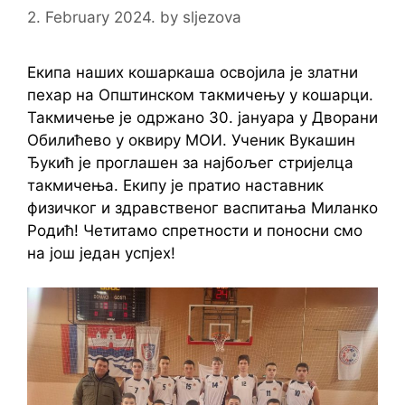
2. February 2024.
by
sljezova
Екипа наших кошаркаша освојила је златни
пехар на Општинском такмичењу у кошарци.
Такмичење је одржано 30. јануара у Дворани
Обилићево у оквиру МОИ. Ученик Вукашин
Ђукић је проглашен за најбољег стријелца
такмичења. Екипу је пратио наставник
физичког и здравственог васпитања Миланко
Родић! Четитамо спретности и поносни смо
на још један успјех!