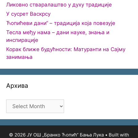
Ликовно стваралаштво у духу традиције
У сусрет Васкрсу
Ћопићеви дани“ – традиција која повезује
Тесла међу нама – дани науке, знања и
инспирације
Корак ближе будућности: Матуранти на Сајму
занимања
Архива
Архива
© 2026 ЈУ ОШ „Бранко Ћопић“ Бања Лука
• Built with