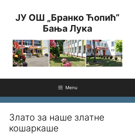
Skip
to
ЈУ ОШ „Бранко Ћопић“
content
Бања Лука
Menu
Злато за наше златне
кошаркаше