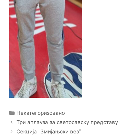
Categories
Некатегоризовано
Три аплауза за светосавску представу
Секција „Змијањски вез“