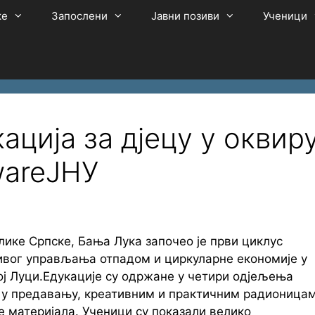
ке
Запослени
Јавни позиви
Ученици
ација за дјецу у оквир
wareЈНУ
лике Српске, Бања Лука започео је први циклус
ивог управљања отпадом и циркуларне економије у
ој Луци.Едукације су одржане у четири одјељења
ла у предавању, креативним и практичним радионица
 материјала. Ученици су показали велико