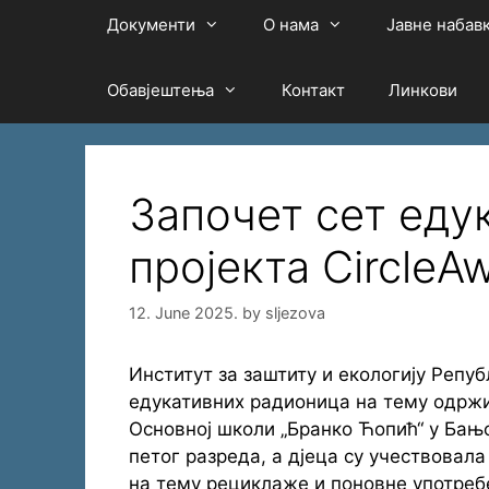
Документи
О нама
Јавне набав
Обавјештења
Контакт
Линкови
Започет сет едук
пројекта CircleA
12. June 2025.
by
sljezova
Институт за заштиту и екологију Репуб
едукативних радионица на тему одрж
Основној школи „Бранко Ћопић“ у Бањ
петог разреда, а дјеца су учествова
на тему рециклаже и поновне употребе