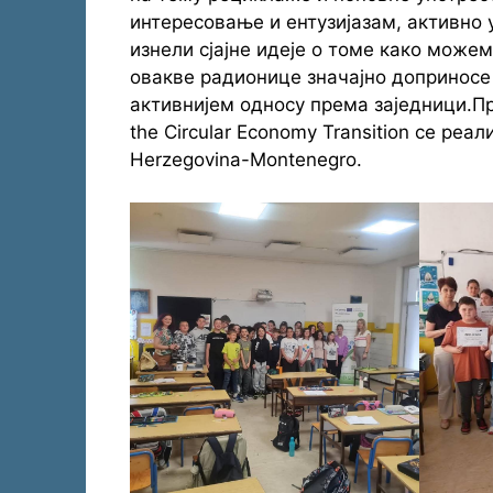
интересовање и ентузијазам, активно 
изнели сјајне идеје о томе како може
овакве радионице значајно доприносе 
активнијем односу према заједници.Про
the Circular Economy Transition се реали
Herzegovina-Montenegro.