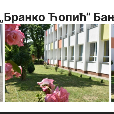
„Бранко Ћопић“ Ба