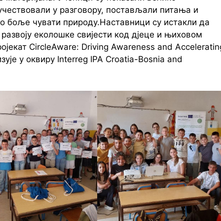
учествовали у разговору, постављали питања и
мо боље чувати природу.Наставници су истакли да
развоју еколошке свијести код дјеце и њиховом
јекат CircleAware: Driving Awareness and Acceleratin
зује у оквиру Interreg IPA Croatia-Bosnia and