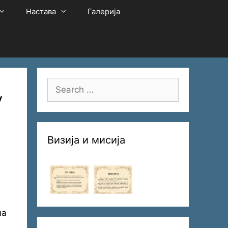
Настава
Галерија
Search
у
for:
Визија и мисија
ма