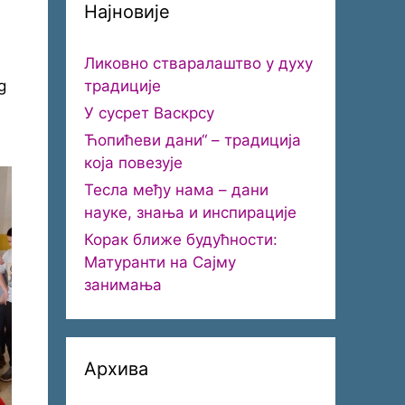
Најновије
Ликовно стваралаштво у духу
традиције
g
У сусрет Васкрсу
Ћопићеви дани“ – традиција
која повезује
Тесла међу нама – дани
науке, знања и инспирације
Корак ближе будућности:
Матуранти на Сајму
занимања
Архива