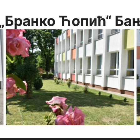
„Бранко Ћопић“ Ба