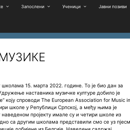
ке
Запослени
Ученици
Јавни позиви
 МУЗИКЕ
колама 15. марта 2022. године. То је био дан за
 Удружење наставника музичке културе добило је
“ коју спроводи The European Association for Music i
тири школе у Републици Српској, а међу њима је
 наведеном пројекту имале су и четири школе из
дно са другим школама представили смо се уз пјес
зиције добијене из Белгије. Наведени садржај