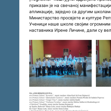
приказан је на свечаној манифестацији
апликације, заједно са другим школама
Министарство просвјете и културе Реп
Ученици наше школе својим огромним
наставника Ирене Личине, дали су ве