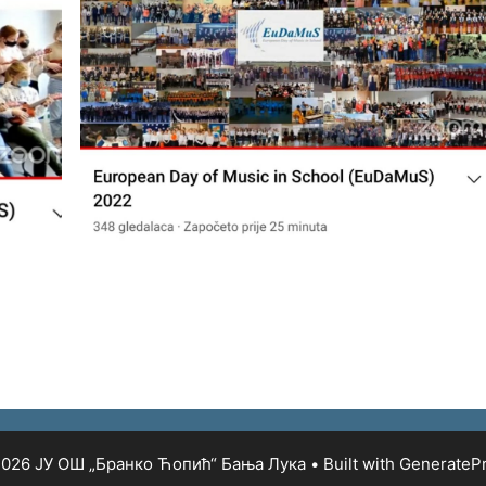
026 ЈУ ОШ „Бранко Ћопић“ Бања Лука
• Built with
GenerateP