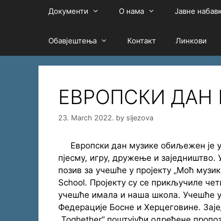
Документи
О нама
Јавне набав
Обавјештења
Контакт
Линкови
ЕВРОПСКИ ДАН
23. March 2022.
by
sljezova
Европски дан музике обиљежен је у ш
пјесму, игру, дружење и заједништво.
позив за учешће у пројекту „Моћ музике
School. Пројекту су се прикључиле че
учешће имала и наша школа. Учешће у
Федерације Босне и Херцеговине. Заје
„Toghether“ поштујући одређене пропо