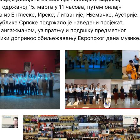
 одржаној 15. марта у 11 часова, путем онлајн
 из Енглеске, Ирске, Литваније, Њемачке, Аустрије.
ублике Српске подржало је наведени пројекат.
 ангажманом, уз пратњу и подршку предметног
лики допринос обиљежавању Европског дана музике