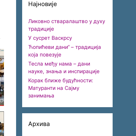
Најновије
Ликовно стваралаштво у духу
традиције
.
У сусрет Васкрсу
Ћопићеви дани“ – традиција
која повезује
Тесла међу нама – дани
науке, знања и инспирације
Корак ближе будућности:
Матуранти на Сајму
занимања
Архива