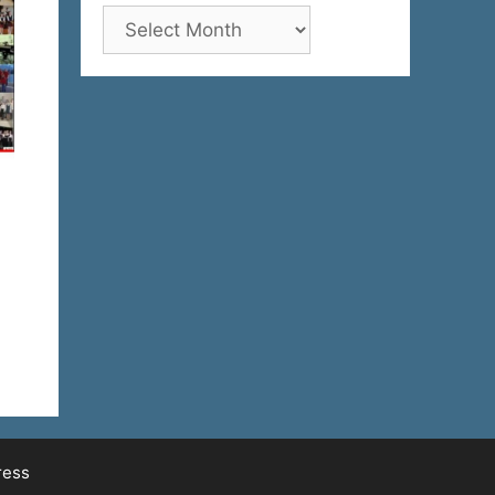
Архива
ress