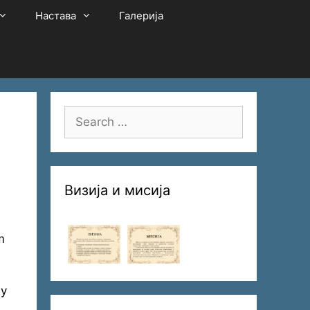
Настава
Галерија
Search
for:
Визија и мисија
m
му