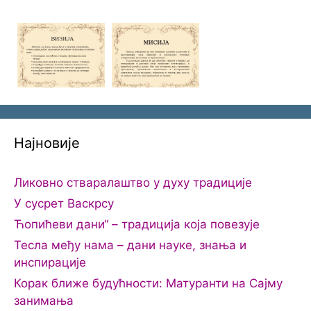
Најновије
Ликовно стваралаштво у духу традиције
У сусрет Васкрсу
Ћопићеви дани“ – традиција која повезује
Тесла међу нама – дани науке, знања и
инспирације
Корак ближе будућности: Матуранти на Сајму
занимања