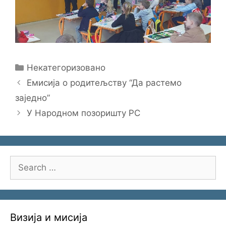
Categories
Некатегоризовано
Емисија о родитељству “Да растемо
заједно”
У Народном позоришту РС
Search
for:
Визија и мисија