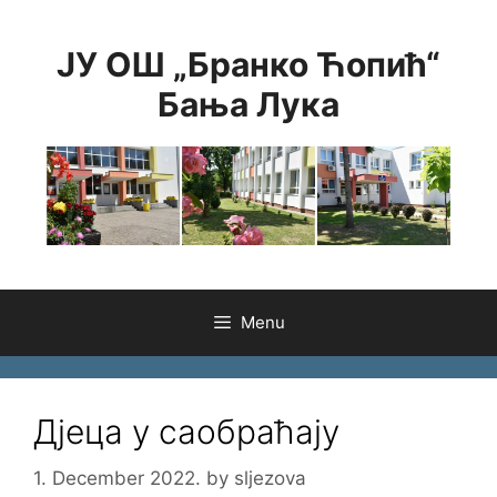
Skip
to
ЈУ ОШ „Бранко Ћопић“
content
Бања Лука
Menu
Дјеца у саобраћају
1. December 2022.
by
sljezova