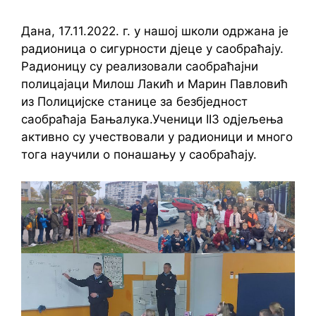
Дана, 17.11.2022. г. у нашој школи одржана је
радионица о сигурности дјеце у саобраћају.
Радионицу су реализовали саобраћајни
полицајаци Милош Лакић и Марин Павловић
из Полицијске станице за безбједност
саобраћаја Бањалука.Ученици II3 одјељења
активно су учествовали у радионици и много
тога научили о понашању у саобраћају.