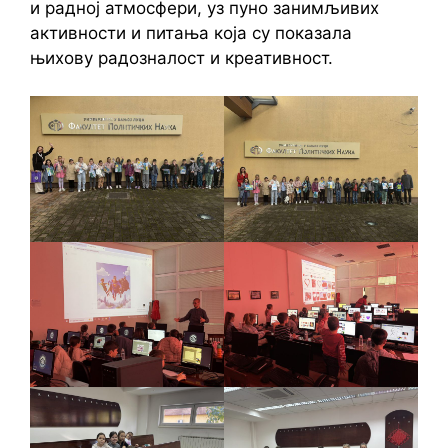
и радној атмосфери, уз пуно занимљивих
активности и питања која су показала
њихову радозналост и креативност.