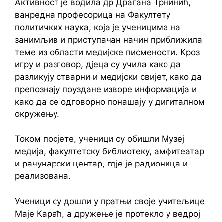
Активност је водила др Драгана Трнинић,
ванредна професорица на Факултету
политичких наука, која је ученицима на
занимљив и приступачан начин приближила
теме из области медијске писмености. Кроз
игру и разговор, дјеца су учила како да
разликују стварни и медијски свијет, како да
препознају поуздане изворе информација и
како да се одговорно понашају у дигиталном
окружењу.
Током посјете, ученици су обишли Музеј
медија, факултетску библиотеку, амфитеатар
и рачунарски центар, гдје је радионица и
реализована.
Ученици су дошли у пратњи своје учитељице
Маје Караћ, а дружење је протекло у ведрој