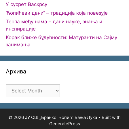
У сусрет Васкрсу
Ћопићеви дани“ – традиција која повезује
Тесла међу нама – дани науке, знања и
инспирације
Корак ближе будућности: Матуранти на Сајму
занимања
Архива
Архива
© 2026 ЈУ ОШ „Бранко Ћопић“ Бања Лука
• Built with
GeneratePress