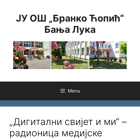
Skip
to
ЈУ ОШ „Бранко Ћопић“
content
Бања Лука
Menu
„Дигитални свијет и ми“ –
радионица медијске