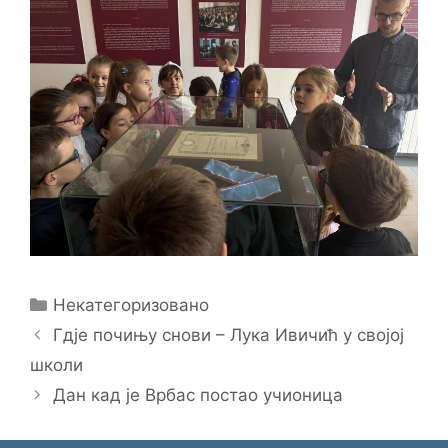
Categories
Некатегоризовано
Гдје почињу снови – Лука Ивичић у својој
школи
Дан кад је Врбас постао учионица