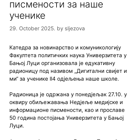
писмености за наше
ученике
29. October 2025.
by
sljezova
Катедра за новинарство и комуникологију
Факултета политичких наука Универзитета у
Бањој Луци организовала је едукативну
радионицу под називом „Дигитални свијет и
ми“ за ученике II4 одјељења наше школе.
Радионица је одржана у понедјељак 27.10. у
оквиру обиљежавања Недјеље медијске и
информационе писмености, као и прославе
50 година постојања Универзитета у Бањој
Луци.