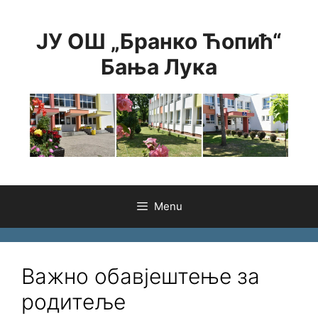
Skip
to
ЈУ ОШ „Бранко Ћопић“
content
Бања Лука
Menu
Важно обавјештење за
родитеље