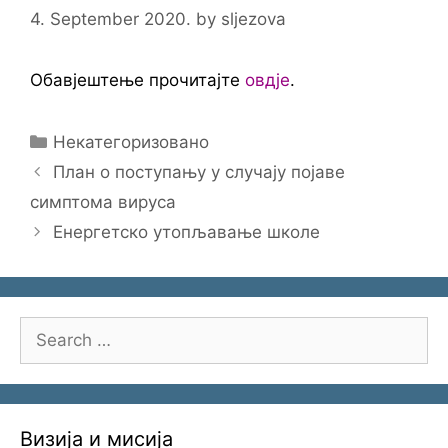
4. September 2020.
by
sljezova
Обавјештење прочитајте
овдје
.
Categories
Некатегоризовано
План о поступању у случају појаве
симптома вируса
Енергетско утопљавање школе
Search
for:
Визија и мисија