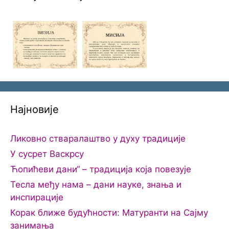
Најновије
Ликовно стваралаштво у духу традиције
У сусрет Васкрсу
Ћопићеви дани“ – традиција која повезује
Тесла међу нама – дани науке, знања и
инспирације
Корак ближе будућности: Матуранти на Сајму
занимања