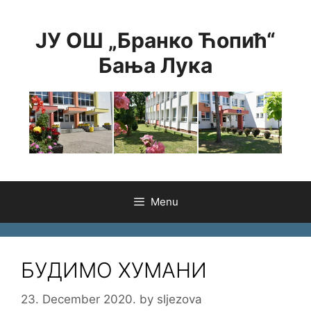
Skip
to
ЈУ ОШ „Бранко Ћопић“
content
Бања Лука
Menu
БУДИМО ХУМАНИ
23. December 2020.
by
sljezova