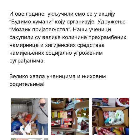
И ове године укључили смо се у акцију
”Будимо хумани” коју организује Удружење
”Мозаик пријатељства”. Наши ученици
сакупили су велике количине прехрамбених
намирница и хигијенских средстава
намијењених социјално угроженим
суграђанима.
Велико хвала ученицима и њиховим
родитељима!