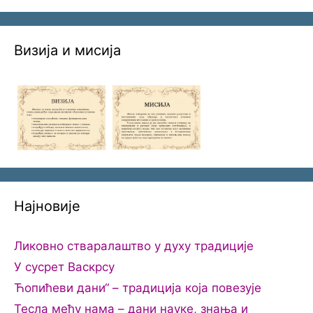
Визија и мисија
Најновије
Ликовно стваралаштво у духу традиције
У сусрет Васкрсу
Ћопићеви дани“ – традиција која повезује
Тесла међу нама – дани науке, знања и