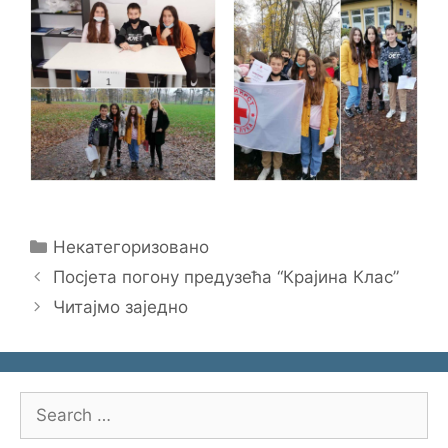
Categories
Некатегоризовано
Посјета погону предузећа “Крајина Клас”
Читајмо заједно
Search
for: