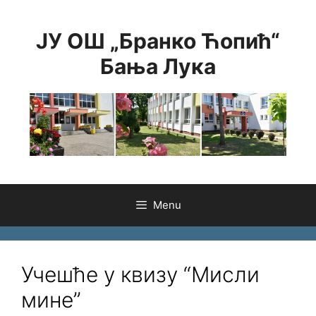
Skip
to
ЈУ ОШ „Бранко Ћопић“
content
Бања Лука
Menu
Учешће у квизу “Мисли
мине”