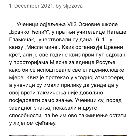
1. December 2021.
by
sljezova
Ученици одјељења VII3 Основне школе
„Бранко Ћопић“, у пратњи учитељице Наташе
Гламочак, учествовали су дана 16. 11. у
квизу „Мисли мине“. Квиз организује Црвени
крст, али је ове године квиз први пут одржан
у просторијама Мјесне заједнице Росуље
како би се испоштовале све епидемиолошке
мјере. Квиз је протекао у угодној атмосфери,
а ученици су имали прилику да увиде да у
овој врсти такмичења није довољно
посједовати само знање. Ученици су, поред
завидног знања, показали и друге
способности, па ће им ово такмичење остати
у лијепом сјећању.