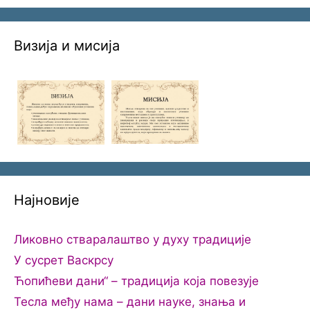
Визија и мисија
Најновије
Ликовно стваралаштво у духу традиције
У сусрет Васкрсу
Ћопићеви дани“ – традиција која повезује
Тесла међу нама – дани науке, знања и