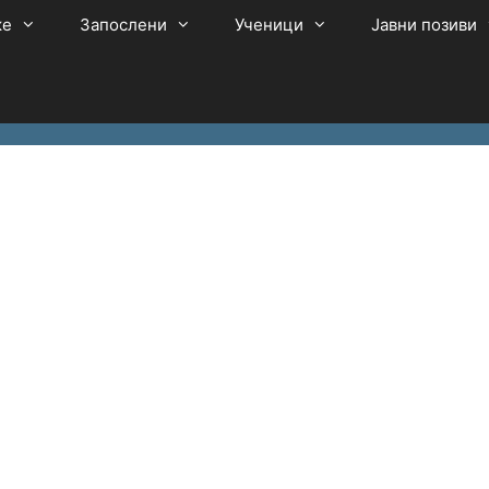
ке
Запослени
Ученици
Јавни позиви