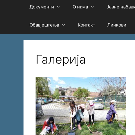
Документи
О нама
Јавне набав
Обавјештења
Контакт
Линкови
Галерија