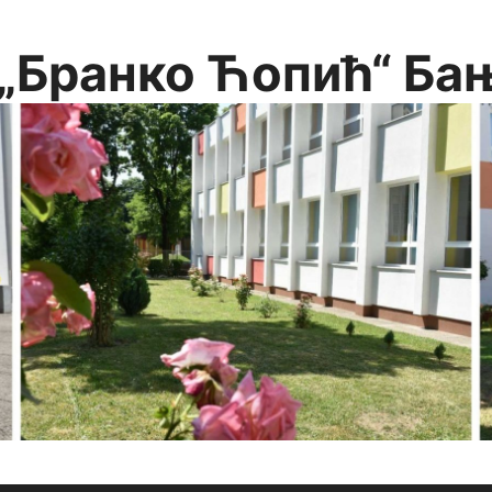
„Бранко Ћопић“ Ба