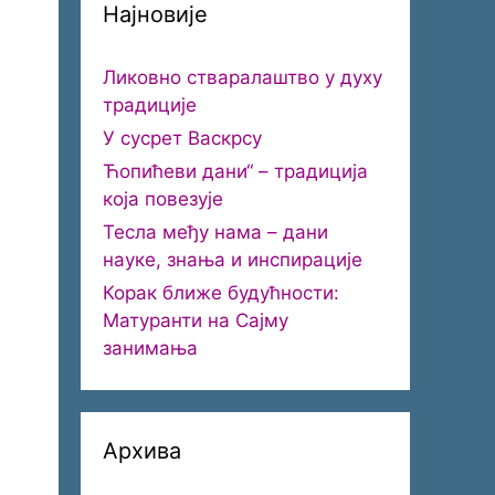
Најновије
Ликовно стваралаштво у духу
традиције
У сусрет Васкрсу
Ћопићеви дани“ – традиција
која повезује
Тесла међу нама – дани
науке, знања и инспирације
Корак ближе будућности:
Матуранти на Сајму
занимања
Архива