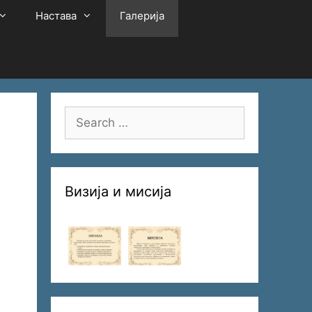
Настава
Галерија
Search
for:
Визија и мисија