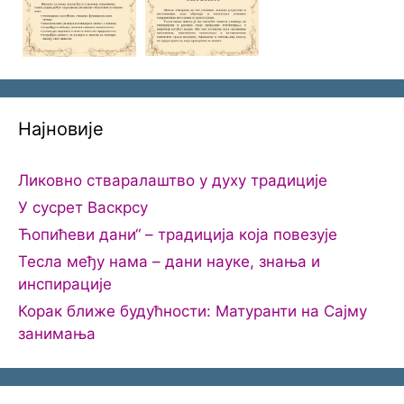
Најновије
Ликовно стваралаштво у духу традиције
У сусрет Васкрсу
Ћопићеви дани“ – традиција која повезује
Тесла међу нама – дани науке, знања и
инспирације
Корак ближе будућности: Матуранти на Сајму
занимања