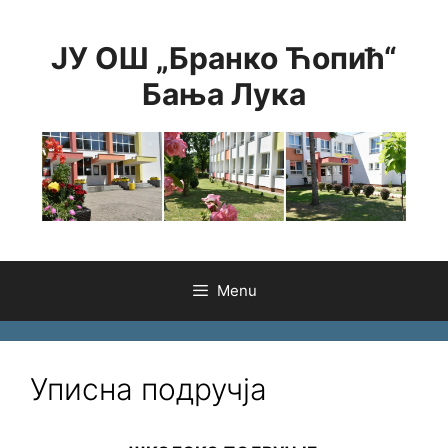
Skip
to
ЈУ ОШ „Бранко Ћопић“
content
Бања Лука
Menu
Уписна подручја