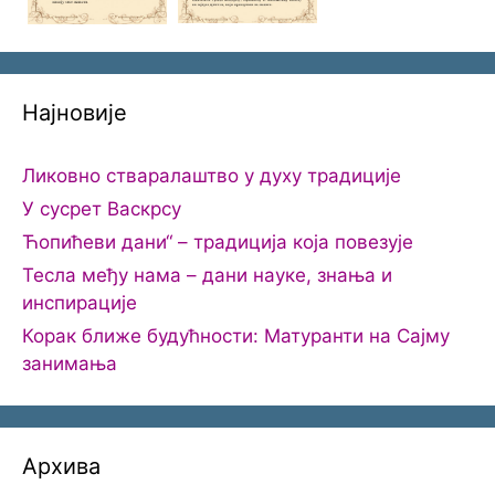
Најновије
Ликовно стваралаштво у духу традиције
У сусрет Васкрсу
Ћопићеви дани“ – традиција која повезује
Тесла међу нама – дани науке, знања и
инспирације
Корак ближе будућности: Матуранти на Сајму
занимања
Архива