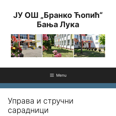
Skip
to
ЈУ ОШ „Бранко Ћопић“
content
Бања Лука
Menu
Управа и стручни
сарадници