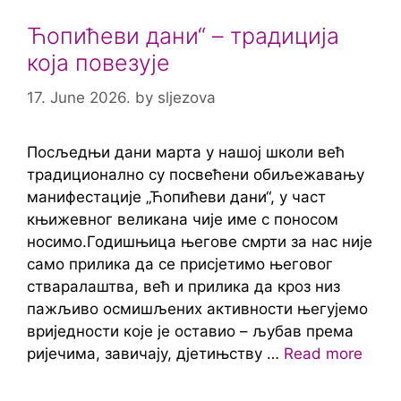
Ћопићеви дани“ – традиција
која повезује
17. June 2026.
by
sljezova
Посљедњи дани марта у нашој школи већ
традиционално су посвећени обиљежавању
манифестације „Ћопићеви дани“, у част
књижевног великана чије име с поносом
носимо.Годишњица његове смрти за нас није
само прилика да се присјетимо његовог
стваралаштва, већ и прилика да кроз низ
пажљиво осмишљених активности његујемо
вриједности које је оставио – љубав према
ријечима, завичају, дјетињству …
Read more