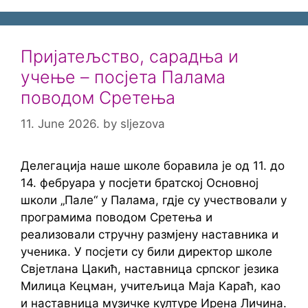
Пријатељство, сарадња и
учење – посјета Палама
поводом Сретења
11. June 2026.
by
sljezova
Делегација наше школе боравила је од 11. до
14. фебруара у посјети братској Основној
школи „Пале“ у Палама, гдје су учествовали у
програмима поводом Сретења и
реализовали стручну размјену наставника и
ученика. У посјети су били директор школе
Свјетлана Цакић, наставница српског језика
Милица Кецман, учитељица Маја Караћ, као
и наставница музичке културе Ирена Личина.