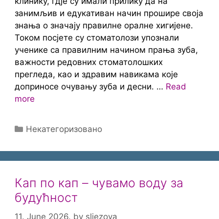
клинику, гдје су имали прилику да на
занимљив и едукативан начин прошире своја
знања о значају правилне оралне хигијене.
Током посјете су стоматолози упознали
ученике са правилним начином прања зуба,
важности редовних стоматолошких
прегледа, као и здравим навикама које
доприносе очувању зуба и десни. …
Read
more
Categories
Некатегоризовано
Кап по кап – чувамо воду за
будућност
11. June 2026.
by
sljezova