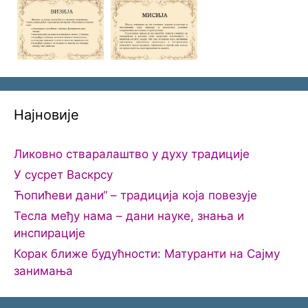
Најновије
Ликовно стваралаштво у духу традиције
У сусрет Васкрсу
Ћопићеви дани“ – традиција која повезује
Тесла међу нама – дани науке, знања и
инспирације
Корак ближе будућности: Матуранти на Сајму
занимања