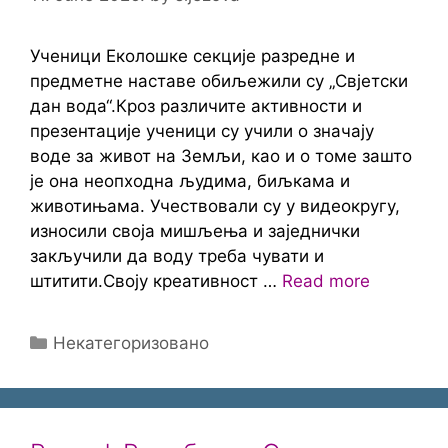
Ученици Еколошке секције разредне и
предметне наставе обиљежили су „Свјетски
дан вода“.Кроз различите активности и
презентације ученици су учили о значају
воде за живот на Земљи, као и о томе зашто
је она неопходна људима, биљкама и
животињама. Учествовали су у видеокругу,
износили своја мишљења и заједнички
закључили да воду треба чувати и
штитити.Своју креативност …
Read more
Categories
Некатегоризовано