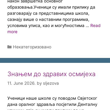
након завршетка основног
образовања.Ученици су имали прилику да
разговарају са представницима школа,
сазнају више о наставним програмима,
условима уписа, као и могућностима …
Read
more
Categories
Некатегоризовано
Знањем до здравих осмијеха
11. June 2026.
by
sljezova
Ученици наше школе су поводом Свјетског
дана оралног здравља посјетили Денталну