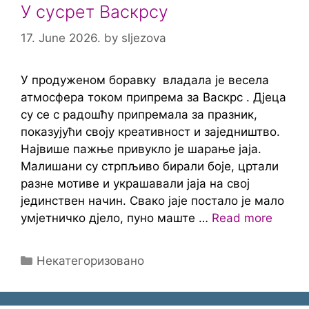
У сусрет Васкрсу
17. June 2026.
by
sljezova
У продуженом боравку владала је весела
атмосфера током припрема за Васкрс . Дјеца
су се с радошћу припремала за празник,
показујући своју креативност и заједништво.
Највише пажње привукло је шарање јаја.
Малишани су стрпљиво бирали боје, цртали
разне мотиве и украшавали јаја на свој
јединствен начин. Свако јаје постало је мало
умјетничко дјело, пуно маште …
Read more
Categories
Некатегоризовано