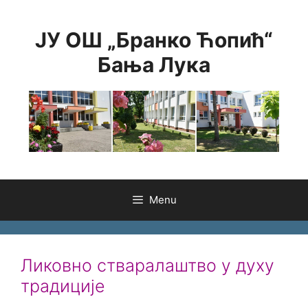
Skip
to
ЈУ ОШ „Бранко Ћопић“
content
Бања Лука
Menu
Ликовно стваралаштво у духу
традиције