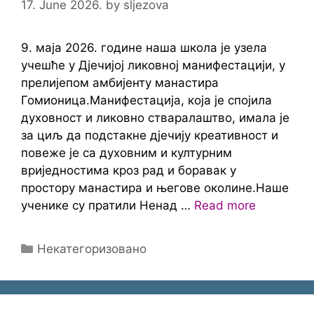
17. June 2026.
by
sljezova
9. маја 2026. године наша школа је узела
учешће у Дјечијој ликовној манифестацији, у
прелијепом амбијенту манастира
Гомионица.Манифестација, која је спојила
духовност и ликовно стваралаштво, имала је
за циљ да подстакне дјечију креативност и
повеже је са духовним и културним
вриједностима кроз рад и боравак у
простору манастира и његове околине.Наше
ученике су пратили Ненад …
Read more
Categories
Некатегоризовано