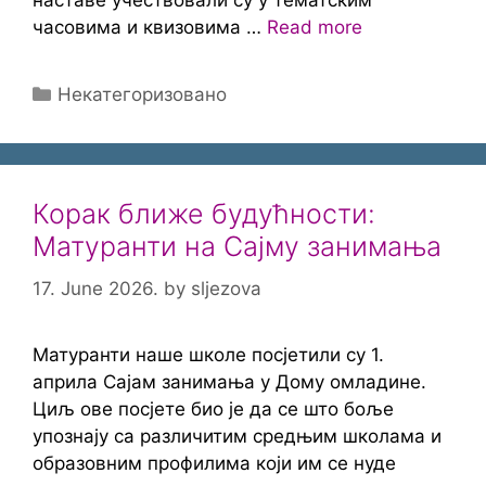
наставе учествовали су у тематским
часовима и квизовима …
Read more
Categories
Некатегоризовано
Корак ближе будућности:
Матуранти на Сајму занимања
17. June 2026.
by
sljezova
Матуранти наше школе посјетили су 1.
априла Сајам занимања у Дому омладине.
Циљ ове посјете био је да се што боље
упознају са различитим средњим школама и
образовним профилима који им се нуде