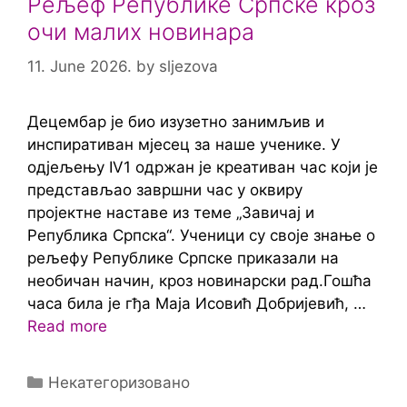
Рељеф Републике Српске кроз
очи малих новинара
11. June 2026.
by
sljezova
Децембар је био изузетно занимљив и
инспиративан мјесец за наше ученике. У
одјељењу IV1 одржан је креативан час који је
представљао завршни час у оквиру
пројектне наставе из теме „Завичај и
Република Српска“. Ученици су своје знање о
рељефу Републике Српске приказали на
необичан начин, кроз новинарски рад.Гошћа
часа била је гђа Маја Исовић Добријевић, …
Read more
Categories
Некатегоризовано