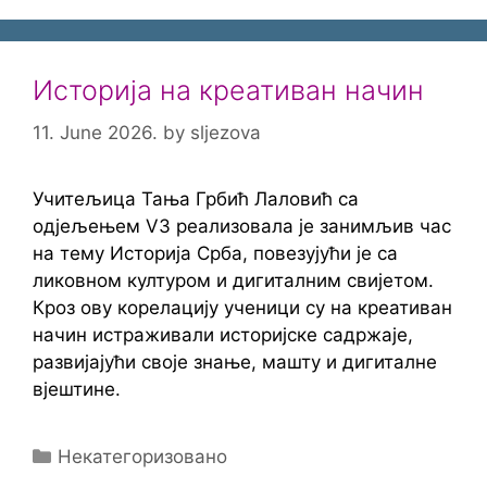
Историја на креативан начин
11. June 2026.
by
sljezova
Учитељица Тања Грбић Лаловић са
одјељењем V3 реализовала је занимљив час
на тему Историја Срба, повезујући је са
ликовном културом и дигиталним свијетом.
Кроз ову корелацију ученици су на креативан
начин истраживали историјске садржаје,
развијајући своје знање, машту и дигиталне
вјештине.
Categories
Некатегоризовано