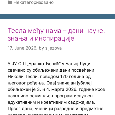
Categories
Некатегоризовано
Тесла међу нама – дани науке,
знања и инспирације
17. June 2026.
by
sljezova
У ЈУ ОШ „Бранко Ћопић“ у Бањој Луци
свечано су обиљежени дани посвећени
Николи Тесли, поводом 170 година од
његовог рођења. Овај значајан јубилеј
обиљежен је 3. и 4. марта 2026. године кроз
пажљиво осмишљен програм испуњен
едукативним и креативним садржајима.
Првог дана, ученици разредне и предметне