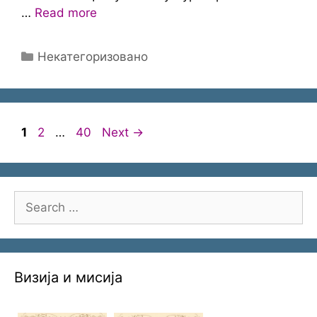
…
Read more
Categories
Некатегоризовано
Page
Page
Page
1
2
…
40
Next
→
Search
for:
Визија и мисија