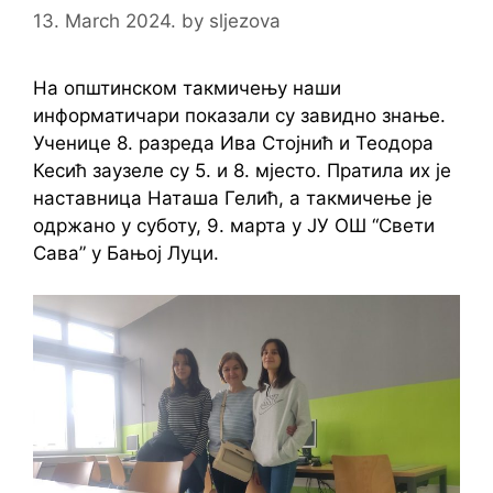
13. March 2024.
by
sljezova
На општинском такмичењу наши
информатичари показали су завидно знање.
Ученице 8. разреда Ива Стојнић и Теодора
Кесић заузеле су 5. и 8. мјесто. Пратила их је
наставница Наташа Гелић, а такмичење је
одржано у суботу, 9. марта у ЈУ ОШ “Свети
Сава” у Бањој Луци.