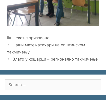
Categories
Некатегоризовано
Наши математичари на општинском
такмичењу
Злато у кошарци – регионално такмичење
Search
for: