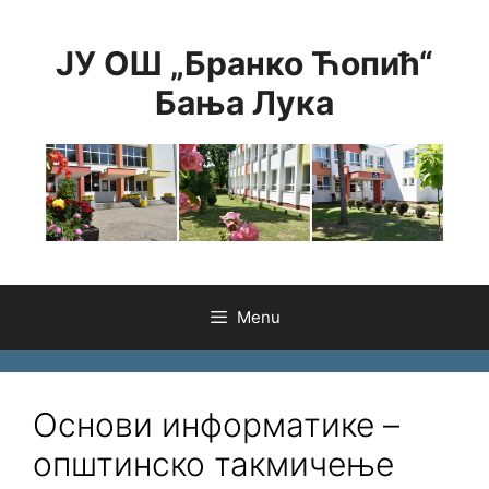
Skip
to
ЈУ ОШ „Бранко Ћопић“
content
Бања Лука
Menu
Основи информатике –
општинско такмичење