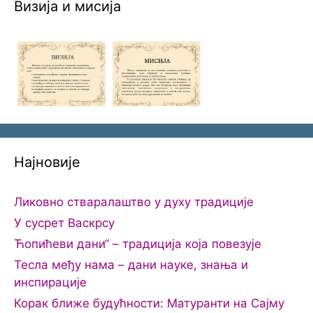
Визија и мисија
Најновије
Ликовно стваралаштво у духу традиције
У сусрет Васкрсу
Ћопићеви дани“ – традиција која повезује
Тесла међу нама – дани науке, знања и
инспирације
Корак ближе будућности: Матуранти на Сајму