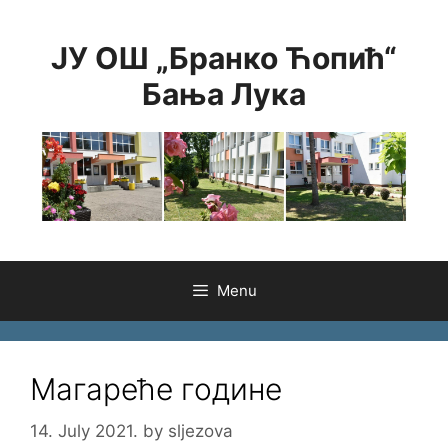
Skip
to
ЈУ ОШ „Бранко Ћопић“
content
Бања Лука
Menu
Магареће године
14. July 2021.
by
sljezova