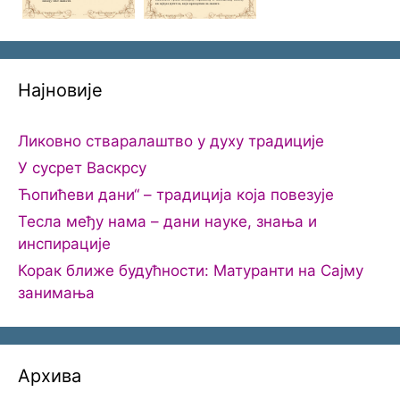
Најновије
Ликовно стваралаштво у духу традиције
У сусрет Васкрсу
Ћопићеви дани“ – традиција која повезује
Тесла међу нама – дани науке, знања и
инспирације
Корак ближе будућности: Матуранти на Сајму
занимања
Архива