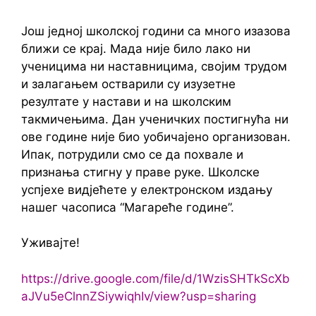
Још једној школској години са много изазова
ближи се крај. Мада није било лако ни
ученицима ни наставницима, својим трудом
и залагањем остварили су изузетне
резултате у настави и на школским
такмичењима. Дан ученичких постигнућа ни
ове године није био уобичајено организован.
Ипак, потрудили смо се да похвале и
признања стигну у праве руке. Школске
успјехе видјећете у електронском издању
нашег часописа “Магареће године”.
Уживајте!
https://drive.google.com/file/d/1WzisSHTkScXb
aJVu5eClnnZSiywiqhIv/view?usp=sharing