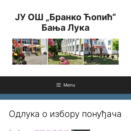
Skip
to
ЈУ ОШ „Бранко Ћопић“
content
Бања Лука
Menu
Одлука о избору понуђача