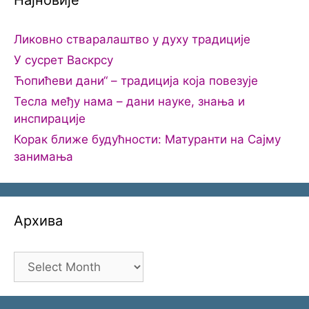
Најновије
Ликовно стваралаштво у духу традиције
У сусрет Васкрсу
Ћопићеви дани“ – традиција која повезује
Тесла међу нама – дани науке, знања и
инспирације
Корак ближе будућности: Матуранти на Сајму
занимања
Архива
Архива